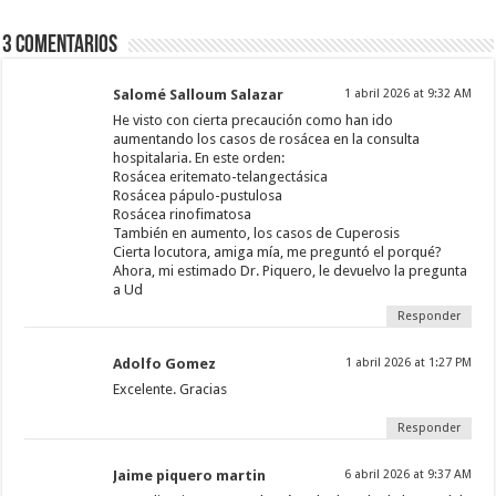
3 comentarios
Salomé Salloum Salazar
1 abril 2026 at 9:32 AM
He visto con cierta precaución como han ido
aumentando los casos de rosácea en la consulta
hospitalaria. En este orden:
Rosácea eritemato-telangectásica
Rosácea pápulo-pustulosa
Rosácea rinofimatosa
También en aumento, los casos de Cuperosis
Cierta locutora, amiga mía, me preguntó el porqué?
Ahora, mi estimado Dr. Piquero, le devuelvo la pregunta
a Ud
Responder
Adolfo Gomez
1 abril 2026 at 1:27 PM
Excelente. Gracias
Responder
Jaime piquero martin
6 abril 2026 at 9:37 AM