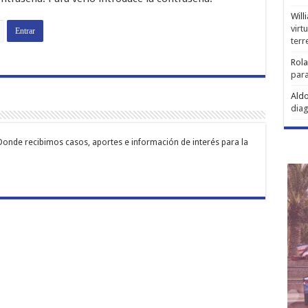
Will
virt
ter
Rol
para
Aldo
diag
Donde recibimos casos, aportes e información de interés para la