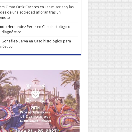
iam Omar Ortiz Caceres
en
Las miserias y las
udes de una sociedad afloran tras un
remoto
ando Hernandez Pérez
en
Caso histológico
 diagnóstico
 González-Serva
en
Caso histológico para
nóstico