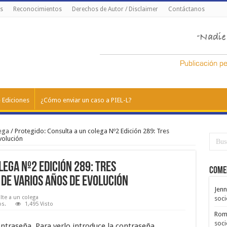
s
Reconocimientos
Derechos de Autor / Disclaimer
Contáctanos
 Ediciones
¿Cómo enviar un caso a PIEL-L?
ega
/
Protegido: Consulta a un colega Nº2 Edición 289: Tres
volución
lega Nº2 Edición 289: Tres
Come
e varios años de evolución
Jenn
te a un colega
soci
os.
1,495 Visto
Rom
soci
ntraseña. Para verlo introduce la contraseña.