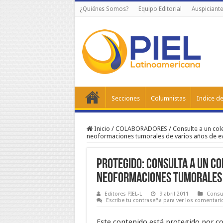
¿Quiénes Somos?
Equipo Editorial
Auspiciante
Secciones
Columnistas
Indice de
Inicio
/
COLABORADORES
/
Consulte a un col
neoformaciones tumorales de varios años de e
Protegido: Consulta a un co
neoformaciones tumorales d
Editores PIEL-L
9 abril 2011
Consul
Escribe tu contraseña para ver los comentari
Este contenido está protegido por co