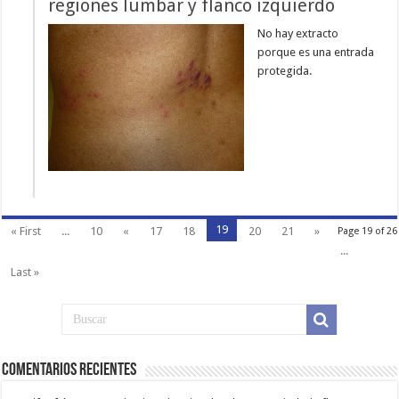
regiones lumbar y flanco izquierdo
No hay extracto
porque es una entrada
protegida.
19
« First
...
10
«
17
18
20
21
»
Page 19 of 26
...
Last »
Comentarios Recientes