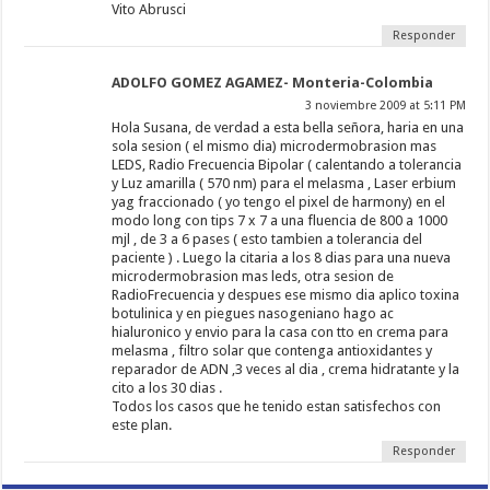
Vito Abrusci
Responder
ADOLFO GOMEZ AGAMEZ- Monteria-Colombia
3 noviembre 2009 at 5:11 PM
Hola Susana, de verdad a esta bella señora, haria en una
sola sesion ( el mismo dia) microdermobrasion mas
LEDS, Radio Frecuencia Bipolar ( calentando a tolerancia
y Luz amarilla ( 570 nm) para el melasma , Laser erbium
yag fraccionado ( yo tengo el pixel de harmony) en el
modo long con tips 7 x 7 a una fluencia de 800 a 1000
mjl , de 3 a 6 pases ( esto tambien a tolerancia del
paciente ) . Luego la citaria a los 8 dias para una nueva
microdermobrasion mas leds, otra sesion de
RadioFrecuencia y despues ese mismo dia aplico toxina
botulinica y en piegues nasogeniano hago ac
hialuronico y envio para la casa con tto en crema para
melasma , filtro solar que contenga antioxidantes y
reparador de ADN ,3 veces al dia , crema hidratante y la
cito a los 30 dias .
Todos los casos que he tenido estan satisfechos con
este plan.
Responder