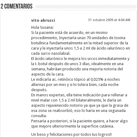
2 comentarios
vito abrusci
31 octubre 2009 at 4:04 AM
Hola Susana:
Si la paciente està de acuerdo, en un mismo
procedimiento, Inyectarìa unas 70 unidades de toxina
botulìnica fundamentalmente en la mitad superior de la
cara y le inyectarìa unos 1,5 a 2 ml de àcido ialurònico en
cada surco nasolabial.
El àcido ialurònico le mejora los urcos inmediatamente y
la t. botul despuès de unos 3 dìas, idealmente en una
semana, habràan producido una mejorìa notoria del
aspecto de la cara.
Le indicarìa ac. retinòico tòpico al 0,025% a noches
alternas por un mes y si lo tolera bien, cada noche
despuès.
En manos expertas, ella tiene indicaciòn para rellenar a
nivel malar con 1,5 a 2 ml bilateralmente, le darìa un
aspecto rejuvenecido notorio ya que ya que la grasa de
esa zona se reabsorbiò, eso lo harìa en una segunada
consulta.
Pensarìa a posteriori, si la paciente quiere, a hacer algo
que mejore ulteriormente la superficie cutànea.
Un beso y felicitaciones por todos tus logros!!