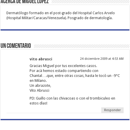
Acerca de Miguel Lopez
Dermatólogo formado en el post-grado del Hospital Carlos Arvelo
(Hospital Militar/Caracas/Venezuela). Posgrado de dermatología.
Un comentario
vito abrusci
24 diciembre 2009 at 4:53 AM
Gracias Miguel por tus excelentes casos.
Por acà hemos estado compartiendo con
Chantal….que, entre otras cosas, hasta le tocò un -9°C
en Milano.
Un abrazote,
Vito Abrusci
PD: Guillo con las chivacoas o con el trombiculeo en
estos dìas!
Responder