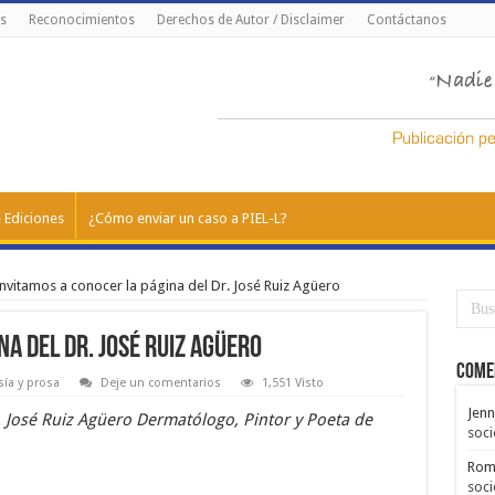
s
Reconocimientos
Derechos de Autor / Disclaimer
Contáctanos
 Ediciones
¿Cómo enviar un caso a PIEL-L?
nvitamos a conocer la página del Dr. José Ruiz Agüero
na del Dr. José Ruiz Agüero
Come
í­a y prosa
Deje un comentarios
1,551 Visto
Jenn
. José Ruiz Agüero Dermatólogo, Pintor y Poeta de
soci
Rom
soci