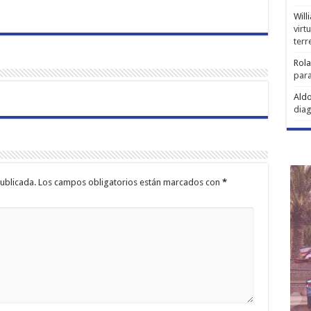
Will
virt
ter
Rol
para
Aldo
diag
ublicada.
Los campos obligatorios están marcados con
*