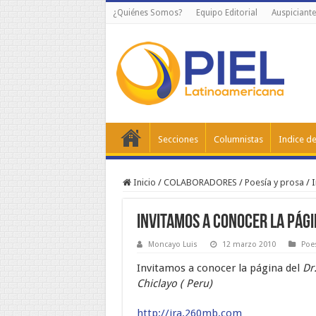
¿Quiénes Somos?
Equipo Editorial
Auspiciante
Secciones
Columnistas
Indice de
Inicio
/
COLABORADORES
/
Poesí­a y prosa
/
I
Invitamos a conocer la pági
Moncayo Luis
12 marzo 2010
Poes
Invitamos a conocer la página del
Dr
Chiclayo ( Peru)
http://
jra.260mb.com