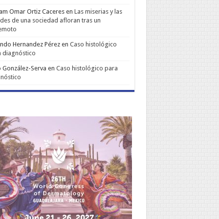
iam Omar Ortiz Caceres
en
Las miserias y las
udes de una sociedad afloran tras un
remoto
ando Hernandez Pérez
en
Caso histológico
 diagnóstico
 González-Serva
en
Caso histológico para
nóstico