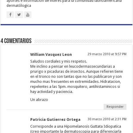
aportes e información de interés para la comunidad latinoamericana
dermatólogica
4 comentarios
William Vasquez Leon
29 marzo 2010 at 9:57 PM
Saludos cordiales y mis respetos.
Me inclino a pensar en leucodermassecundarias a
prurigo x picaduras de insectos. Aunque refieren tiene
en el tronco no son tantas que no las publicaron y son
mucho mas frecuentes en extremidades. Hidratacion,
repelentes a las 5pm. mosquitero, antihistaminicos si
hay actividad y paciencia.
Un abrazo
Responder
Patricia Gutierrez Ortega
30 marzo 2010 at 2:31 PM
Corresponde a una Hipomelanosis Guttata Idiopatica
(creo importante la dermatoscopia para diferenciarla