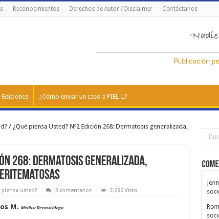
s
Reconocimientos
Derechos de Autor / Disclaimer
Contáctanos
 Ediciones
¿Cómo enviar un caso a PIEL-L?
ed?
/
¿Qué piensa Usted? Nº2 Edición 268: Dermatosis generalizada,
ión 268: Dermatosis generalizada,
Come
 eritematosas
Jenn
 piensa usted?
3 comentarios
2,696 Visto
soci
mos M.
Rom
Médico Dermatólogo
soci