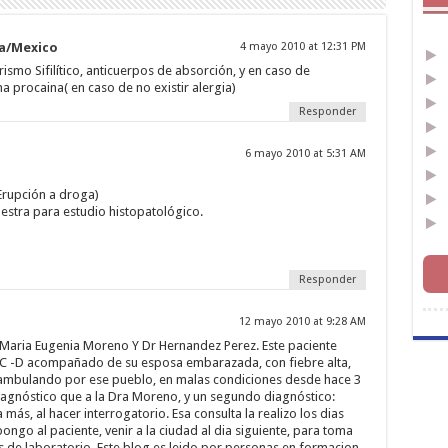
a/Mexico
4 mayo 2010 at 12:31 PM
ismo Sifilítico, anticuerpos de absorción, y en caso de
ina procaina( en caso de no existir alergia)
Responder
6 mayo 2010 at 5:31 AM
Erupción a droga)
estra para estudio histopatológico.
Responder
12 mayo 2010 at 9:28 AM
 Maria Eugenia Moreno Y Dr Hernandez Perez. Este paciente
o C -D acompañado de su esposa embarazada, con fiebre alta,
eambulando por ese pueblo, en malas condiciones desde hace 3
iagnóstico que a la Dra Moreno, y un segundo diagnóstico:
ás, al hacer interrogatorio. Esa consulta la realizo los dias
ngo al paciente, venir a la ciudad al dia siguiente, para toma
s de laboratorio. Este blog es leido por personas en formacion,