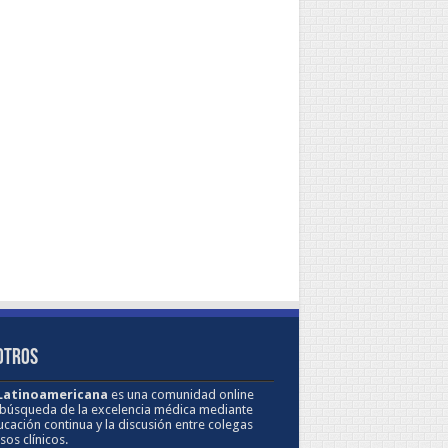
OTROS
 Latinoamericana
es una comunidad online
 búsqueda de la excelencia médica mediante
ucación continua y la discusión entre colegas
sos clínicos.