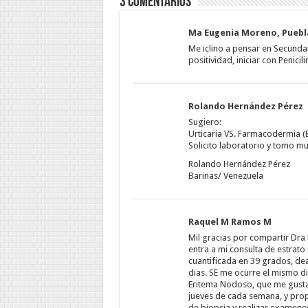
3 comentarios
Ma Eugenia Moreno, Puebl
Me iclino a pensar en Secundar
positividad, iniciar con Penicil
Rolando Hernández Pérez
Sugiero:
Urticaria VS. Farmacodermia (
Solicito laboratorio y tomo mu
Rolando Hernández Pérez
Barinas/ Venezuela
Raquel M Ramos M
Mil gracias por compartir Dra
entra a mi consulta de estrat
cuantificada en 39 grados, d
dias. SE me ocurre el mismo d
Eritema Nodoso, que me gusta m
jueves de cada semana, y propo
de biopsia y realizar examene