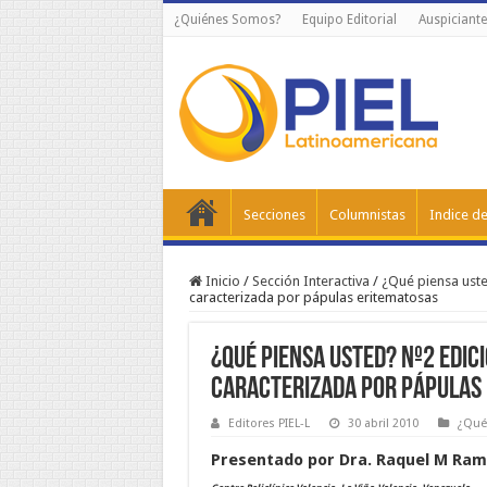
¿Quiénes Somos?
Equipo Editorial
Auspiciante
Secciones
Columnistas
Indice de
Inicio
/
Sección Interactiva
/
¿Qué piensa ust
caracterizada por pápulas eritematosas
¿Qué piensa Usted? Nº2 Edic
caracterizada por pápulas
Editores PIEL-L
30 abril 2010
¿Qué
Presentado por Dra. Raquel M Ra