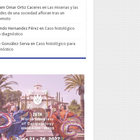
iam Omar Ortiz Caceres
en
Las miserias y las
udes de una sociedad afloran tras un
remoto
ando Hernandez Pérez
en
Caso histológico
 diagnóstico
 González-Serva
en
Caso histológico para
nóstico