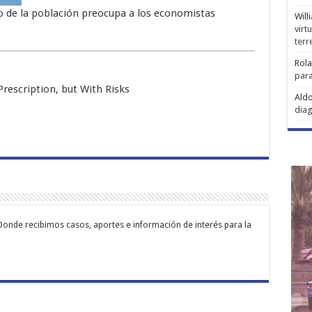
o de la población preocupa a los economistas
Will
virt
ter
Rol
para
escription, but With Risks
Aldo
diag
Donde recibimos casos, aportes e información de interés para la