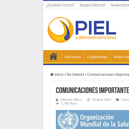
¿Quiénes Somos?
Equipo Editorial
Auspiciante
Secciones
Columnistas
Indice de
Inicio
/
De Interés
/
Comunicaciones Importa
Comunicaciones importantes
Editores PIEL-L
30 abril 2010
Comu
1,181 Visto