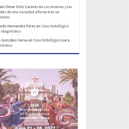
iam Omar Ortiz Caceres
en
Las miserias y las
udes de una sociedad afloran tras un
remoto
ando Hernandez Pérez
en
Caso histológico
 diagnóstico
 González-Serva
en
Caso histológico para
nóstico