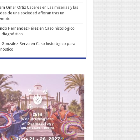
iam Omar Ortiz Caceres
en
Las miserias y las
udes de una sociedad afloran tras un
remoto
ando Hernandez Pérez
en
Caso histológico
 diagnóstico
 González-Serva
en
Caso histológico para
nóstico