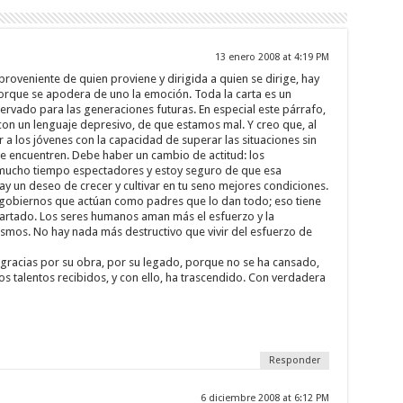
13 enero 2008 at 4:19 PM
proveniente de quien proviene y dirigida a quien se dirige, hay
 porque se apodera de uno la emoción. Toda la carta es un
vado para las generaciones futuras. En especial este párrafo,
n un lenguaje depresivo, de que estamos mal. Y creo que, al
a los jóvenes con la capacidad de superar las situaciones sin
se encuentren. Debe haber un cambio de actitud: los
mucho tiempo espectadores y estoy seguro de que esa
y un deseo de crecer y cultivar en tu seno mejores condiciones.
obiernos que actúan como padres que lo dan todo; eso tiene
artado. Los seres humanos aman más el esfuerzo y la
smos. No hay nada más destructivo que vivir del esfuerzo de
gracias por su obra, por su legado, porque no se ha cansado,
s talentos recibidos, y con ello, ha trascendido. Con verdadera
Responder
6 diciembre 2008 at 6:12 PM