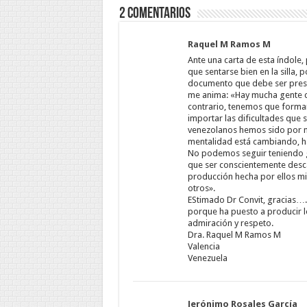
2 comentarios
Raquel M Ramos M
Ante una carta de esta índole, 
que sentarse bien en la silla,
documento que debe ser preser
me anima: «Hay mucha gente co
contrario, tenemos que formar 
importar las dificultades que 
venezolanos hemos sido por 
mentalidad está cambiando, ha
No podemos seguir teniendo g
que ser conscientemente desc
producción hecha por ellos mi
otros».
EStimado Dr Convit, gracias….
porque ha puesto a producir lo
admiración y respeto.
Dra. Raquel M Ramos M
Valencia
Venezuela
Jerónimo Rosales García