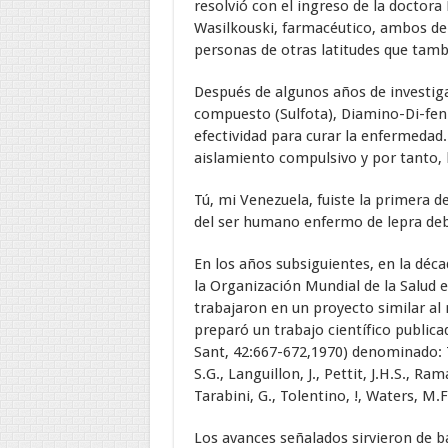
resolvió con el ingreso de la doctora
Wasilkouski, farmacéutico, ambos d
personas de otras latitudes que tamb
Después de algunos años de investig
compuesto (Sulfota), Diamino-Di-fenil
efectividad para curar la enfermedad.
aislamiento compulsivo y por tanto, l
Tú, mi Venezuela, fuiste la primera 
del ser humano enfermo de lepra deb
En los años subsiguientes, en la déca
la Organización Mundial de la Salud e
trabajaron en un proyecto similar al 
preparó un trabajo científico publica
Sant, 42:667-672,1970) denominado: T
S.G., Languillon, J., Pettit, J.H.S., R
Tarabini, G., Tolentino, !, Waters, M.
Los avances señalados sirvieron de b