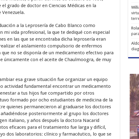
e el grado de doctor en Ciencias Médicas en la
Will
e Venezuela.
virt
ter
duación a la Leprosería de Cabo Blanco como
Rol
n mi vida profesional, la que te dediqué con especial
para
nes en las que se encontraba dicha leprosería eran
Aldo
realizar el aislamiento compulsorio de enfermos
diag
a que no se disponía de un medicamento efectivo para
ose únicamente con el aceite de Chaulmoogra, de muy
cambiar esa grave situación fue organizar un equipo
omo actividad fundamental encontrar un medicamento
ienestar a tus hijos fue compartido por otros
uvo formado por ocho estudiantes de medicina de la
tre quienes permanecieron al graduarse los doctores
, añadiéndose posteriormente al grupo los doctores
igen italiano, y años después la doctora Nacarid
 eficaces para el tratamiento fue larga y difícil,
 dos laboratorios: clínico y farmacéutico, lo que se