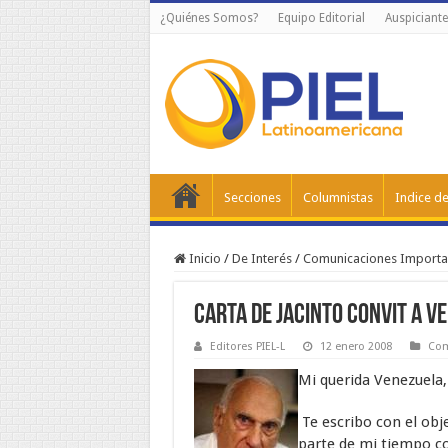
¿Quiénes Somos?
Equipo Editorial
Auspiciante
Secciones
Columnistas
Indice de
Inicio
/
De Interés
/
Comunicaciones Importa
Carta de Jacinto Convit a v
Editores PIEL-L
12 enero 2008
Com
Mi querida Venezuela,
Te escribo con el obje
parte de mi tiempo co