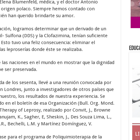
 Elena Blumenfeld, médica, y el doctor Antonio
e origen polaco. Siempre hemos contado con
ién han querido brindarte su amor.
ación, logramos determinar que un derivado de un
- Sulfona (DDS) y la Clofazimina, tenían suficiente
 Esto tuvo una feliz consecuencia: eliminar el
EDUC
as leproserías donde éste se realizaba.
de las naciones en el mundo en mostrar que la dignidad
e ser preservada.
da de los sesenta, llevé a una reunión convocada por
n Londres, junto a investigadores de otros países que
nuestro, los resultados de nuestra experiencia. Se
do en el boletín de esa Organización (Bull. Org. Mond.
herapy of Leprosy, realizado por Convit, J., Browne
amanujam, K., Sagher, E, Sheskin, J., Des Souza Lima, L.,
F.R., Bechelli, L.M. y Martínez Domínguez, V.
L
ase para el programa de Poliquimioterapia de la