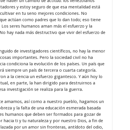
Debe haber un cambio de actitud: los venezolanos
adores y estoy seguro de que esa mentalidad está
cultivar en tu seno mejores condiciones. No
ue actúan como padres que lo dan todo; eso tiene
 Los seres humanos aman más el esfuerzo y la
o hay nada más destructivo que vivir del esfuerzo de
nguido de investigadores científicos, no hay la menor
cosas importantes. Pero la sociedad civil no ha
cia condiciona la evolución de los países. Un país que
rá siempre un país de tercera o cuarta categoría.
on a la ciencia un esfuerzo gigantesco. Y aún hoy lo
tual, en parte, la han dirigido para destruirnos a
sa investigación se realiza para la guerra.
e te amamos, así como a nuestro pueblo, hagamos un
obreza y la falta de una educación esmerada basada
res humanos que deben ser formados para gozar de
hacia ti y tu naturaleza y por nuestro Dios, a fin de
lazada por un amor sin fronteras, antídoto del odio,