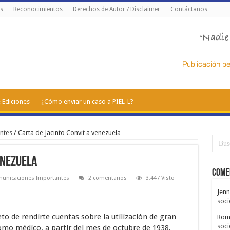
s
Reconocimientos
Derechos de Autor / Disclaimer
Contáctanos
 Ediciones
¿Cómo enviar un caso a PIEL-L?
ntes
/
Carta de Jacinto Convit a venezuela
enezuela
Come
unicaciones Importantes
2 comentarios
3,447 Visto
Jenn
soci
to de rendirte cuentas sobre la utilización de gran
Rom
soci
mo médico, a partir del mes de octubre de 1938,