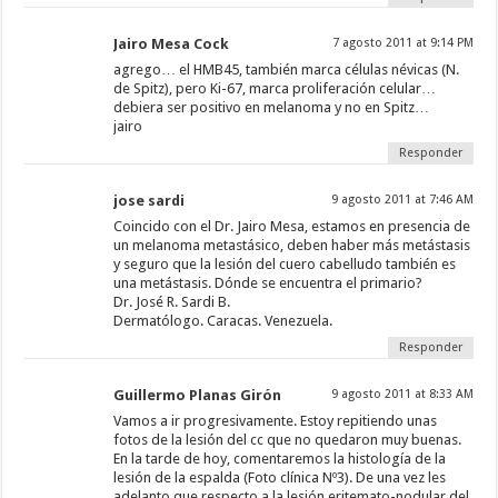
Jairo Mesa Cock
7 agosto 2011 at 9:14 PM
agrego… el HMB45, también marca células névicas (N.
de Spitz), pero Ki-67, marca proliferación celular…
debiera ser positivo en melanoma y no en Spitz…
jairo
Responder
jose sardi
9 agosto 2011 at 7:46 AM
Coincido con el Dr. Jairo Mesa, estamos en presencia de
un melanoma metastásico, deben haber más metástasis
y seguro que la lesión del cuero cabelludo también es
una metástasis. Dónde se encuentra el primario?
Dr. José R. Sardi B.
Dermatólogo. Caracas. Venezuela.
Responder
Guillermo Planas Girón
9 agosto 2011 at 8:33 AM
Vamos a ir progresivamente. Estoy repitiendo unas
fotos de la lesión del cc que no quedaron muy buenas.
En la tarde de hoy, comentaremos la histología de la
lesión de la espalda (Foto clínica Nº3). De una vez les
adelanto que respecto a la lesión eritemato-nodular del