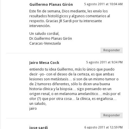
Guillermo Planas Girón
5 agosto 2011 at 10:04 AM
Este fin de semana, Dios mediante, les envío los
resultados histológicos y algunos comentarios al
respecto. Gracias JR Sardi por tu interesante
intervención.
Un saludo cordial,
Dr.Guillermo Planas Girón
Caracas-Venezuela
Responder
Jairo Mesa Cock
5 agosto 2011 at 9:34 PM
entiendo tu idea Guillermo, más lo único que puedo
decir -yo- con el deseo de la certeza, es que ambas
lesiones son metástasis… si son de un mismo tumor o
de 2 tumores diferentes, sólo lo dicen una buena
historia clínica y la biopsia… sigo pensando en un
origen renal, o en melanoma amelanótico… más por el
olor (?) que por otra cosa… la clínica, es engañosa…
un saludo,
jairo
Responder
jose sardi
6 agosto 2011 at 12:59 PM