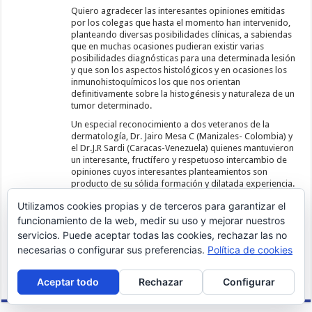
Quiero agradecer las interesantes opiniones emitidas
por los colegas que hasta el momento han intervenido,
planteando diversas posibilidades clínicas, a sabiendas
que en muchas ocasiones pudieran existir varias
posibilidades diagnósticas para una determinada lesión
y que son los aspectos histológicos y en ocasiones los
inmunohistoquímicos los que nos orientan
definitivamente sobre la histogénesis y naturaleza de un
tumor determinado.
Un especial reconocimiento a dos veteranos de la
dermatología, Dr. Jairo Mesa C (Manizales- Colombia) y
el Dr.J.R Sardi (Caracas-Venezuela) quienes mantuvieron
un interesante, fructífero y respetuoso intercambio de
opiniones cuyos interesantes planteamientos son
producto de su sólida formación y dilatada experiencia.
A los otros respetables colegas, mi agradecimiento
Utilizamos cookies propias y de terceros para garantizar el
porque contribuyen con sus participaciones habituales a
la consolidación de este interesante módulo.
funcionamiento de la web, medir su uso y mejorar nuestros
servicios. Puede aceptar todas las cookies, rechazar las no
Un saludo cordial
necesarias o configurar sus preferencias.
Política de cookies
Dr.Guillermo Planas Girón
Caracas-Venezuela
Responder
Aceptar todo
Rechazar
Configurar