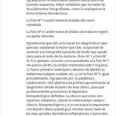
agradecerles su interesante opinión clínica sobre las
lesiones expuestas. Debo señalarles que se tratan de
dos(2)lesiones fotografiadas, como lo expliqué en la
breve historia introductoria.
La foto Nº 1: Lesión tumoral nodular del cuero
cabelludo.
La foto Nº 3: Lesión tumoral nódulo-ulcerada en región
escapular derecha.
Agradecería que Uds. precisaran los diagnósticos que
piensan, señalando la lesión que Uds. sospechan de
acuerdo a la fotografía expuesta de modo que quede
claro para el resto de los lectores. (Foto Nº 1 y Foto Nº
3). Por ejemplo: La lesión correspondiente a la foto Nº 1
me parece a)CBC; b) nódulo metastásico(de X órgano);
c) Tumor primario sudoríparo; d)tumor de Merkel; e)
melanoma maligno nodular, etc. y con la foto Nº 3, igual
procedimiento. Agradecido por su gentileza y
colaboración. Está abierta esta primera aproximación al
diagnóstico desde el punto de vista clínico, para que
posteriormente precisemos el dignóstico
histopatológico definitivo. La idea es que estos dos
aspectos señalados, cubran los interesantes campos
clínicos, histopatológicos y si es necesaria la importante
correlación clínico-patológica, muchas veces clave en
las muy variadas dermatosis inflamatorias o tumorales.