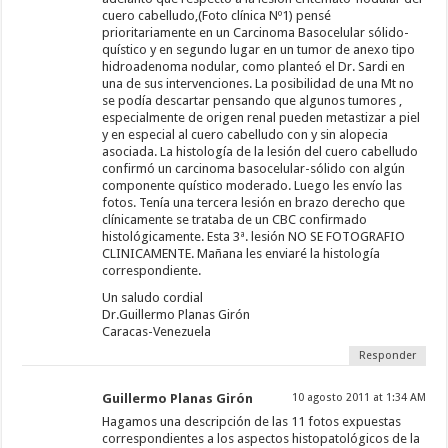
cuero cabelludo,(Foto clínica Nº1) pensé
prioritariamente en un Carcinoma Basocelular sólido-
quístico y en segundo lugar en un tumor de anexo tipo
hidroadenoma nodular, como planteó el Dr. Sardi en
una de sus intervenciones. La posibilidad de una Mt no
se podía descartar pensando que algunos tumores ,
especialmente de origen renal pueden metastizar a piel
y en especial al cuero cabelludo con y sin alopecia
asociada. La histología de la lesión del cuero cabelludo
confirmó un carcinoma basocelular-sólido con algún
componente quístico moderado. Luego les envío las
fotos. Tenía una tercera lesión en brazo derecho que
clínicamente se trataba de un CBC confirmado
histológicamente. Esta 3ª. lesión NO SE FOTOGRAFIO
CLINICAMENTE. Mañana les enviaré la histología
correspondiente.
Un saludo cordial
Dr.Guillermo Planas Girón
Caracas-Venezuela
Responder
Guillermo Planas Girón
10 agosto 2011 at 1:34 AM
Hagamos una descripción de las 11 fotos expuestas
correspondientes a los aspectos histopatológicos de la