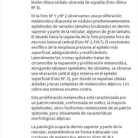
lesión clínica nódulo-ulcerada de espalda (foto clínica
Nº 3).
En la foto Nº 1 y Nº 2 observamos una proliferación
melanocítica dispuesta en nódulos predominantemente
epitelioides de variados tamaños localizados en dermis
superior y parte de la reticular, algunos de gran tamaño.
El situado hacia la izquierda de la foto presenta foco de
necrosis tumoral central (Foto Nº 2, F.N.T). El crecimiento
exofítico de la neoplasia presiona al epitelio más
superficial, adelgazándolo y rectificándolo.
Lateralmente las crestas epiteliales tratan de
circunscribir la expansión y proliferación melanocítica,
elongando tabiques epiteliales. No obstante, se observa
una ulceración central algo extensa en el epitelio
superficial (Foto Nº. 3), por donde se expulsan células
aisladas y tecas completas de melanocitos atípicos. Los
cubre una extensa escamo-costra.
Esta proliferación melanocítica está caracterizada por
un patrón nevoide, conformada en ovillos, la mayoría
epitelioides, otros fusiformes reminiscente de un patrón
spitzoide, pero obviamente de características
morfológicas atípicas.
La patología ocupa la dermis superior y parte de la
reticular, extendiéndose en forma trabecular con
cordones de melanocitos atípicos (Foto Nº 4) e