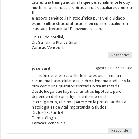
Esta es una triangulación a la que personalmente le doy
mucha importancia. Las otras ciencias auxiliares como la
IH
el apoyo genético, la histoquímica pura y el olvidado
estudio ultraestructural, acuden en nuestro auxilio con
inusitada frecuencia.! Bienvenidas sean!…
Un saludo cordial,
Dr. Guillermo Planas Girón
Caracas-Venezuela
Responder
jose sardi
5 agosto 2011 at 7:30 AM
La lesión del cuero cabelludo impresiona como un
carcinoma basocelular o un hidroadenoma nodular y la
otra como una queratosis irritada o traumatizada.
Desde luego que hay muchas otras hipótesis, pero
dependen de lo que diga el enfermo en el
interrogatorio, que no aparece en la presentación. La
histología es de vital importancia. Saludos.
Dr. José R. Sardi B.
Dermatólogo.
Caracas. Venezuela.
Responder