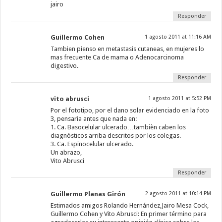
jairo
Responder
Guillermo Cohen
1 agosto 2011 at 11:16 AM
Tambien pienso en metastasis cutaneas, en mujeres lo
mas frecuente Ca de mama o Adenocarcinoma
digestivo.
Responder
vito abrusci
1 agosto 2011 at 5:52 PM
Por el fototipo, por el dano solar evidenciado en la foto
3, pensarìa antes que nada en:
1. Ca. Basocelular ulcerado…tambièn caben los
diagnòsticos arriba descritos por los colegas.
3. Ca. Espinocelular ulcerado.
Un abrazo,
Vito Abrusci
Responder
Guillermo Planas Girón
2 agosto 2011 at 10:14 PM
Estimados amigos Rolando Hernández,Jairo Mesa Cock,
Guillermo Cohen y Vito Abrusci: En primer término para