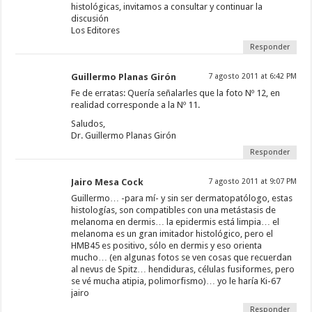
histológicas, invitamos a consultar y continuar la
discusión
Los Editores
Responder
Guillermo Planas Girón
7 agosto 2011 at 6:42 PM
Fe de erratas: Quería señalarles que la foto Nº 12, en
realidad corresponde a la Nº 11.
Saludos,
Dr. Guillermo Planas Girón
Responder
Jairo Mesa Cock
7 agosto 2011 at 9:07 PM
Guillermo… -para mí- y sin ser dermatopatólogo, estas
histologías, son compatibles con una metástasis de
melanoma en dermis… la epidermis está limpia… el
melanoma es un gran imitador histológico, pero el
HMB45 es positivo, sólo en dermis y eso orienta
mucho… (en algunas fotos se ven cosas que recuerdan
al nevus de Spitz… hendiduras, células fusiformes, pero
se vé mucha atipia, polimorfismo)… yo le haría Ki-67
jairo
Responder