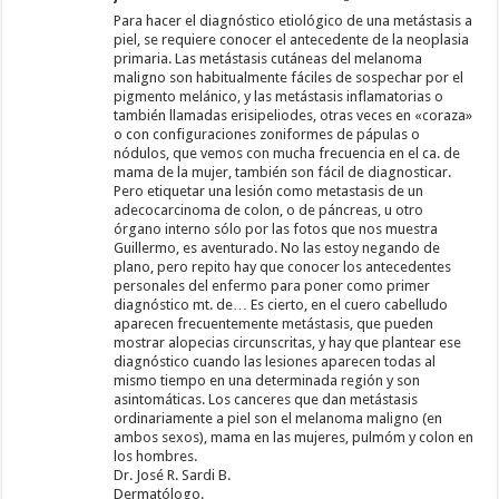
Para hacer el diagnóstico etiológico de una metástasis a
piel, se requiere conocer el antecedente de la neoplasia
primaria. Las metástasis cutáneas del melanoma
maligno son habitualmente fáciles de sospechar por el
pigmento melánico, y las metástasis inflamatorias o
también llamadas erisipeliodes, otras veces en «coraza»
o con configuraciones zoniformes de pápulas o
nódulos, que vemos con mucha frecuencia en el ca. de
mama de la mujer, también son fácil de diagnosticar.
Pero etiquetar una lesión como metastasis de un
adecocarcinoma de colon, o de páncreas, u otro
órgano interno sólo por las fotos que nos muestra
Guillermo, es aventurado. No las estoy negando de
plano, pero repito hay que conocer los antecedentes
personales del enfermo para poner como primer
diagnóstico mt. de… Es cierto, en el cuero cabelludo
aparecen frecuentemente metástasis, que pueden
mostrar alopecias circunscritas, y hay que plantear ese
diagnóstico cuando las lesiones aparecen todas al
mismo tiempo en una determinada región y son
asintomáticas. Los canceres que dan metástasis
ordinariamente a piel son el melanoma maligno (en
ambos sexos), mama en las mujeres, pulmóm y colon en
los hombres.
Dr. José R. Sardi B.
Dermatólogo.