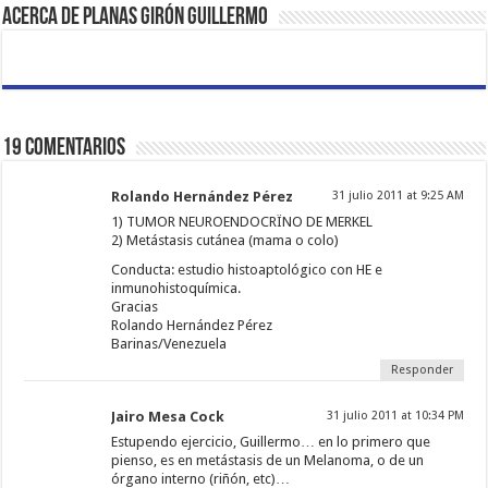
Acerca de Planas Girón Guillermo
19 comentarios
Rolando Hernández Pérez
31 julio 2011 at 9:25 AM
1) TUMOR NEUROENDOCRÏNO DE MERKEL
2) Metástasis cutánea (mama o colo)
Conducta: estudio histoaptológico con HE e
inmunohistoquímica.
Gracias
Rolando Hernández Pérez
Barinas/Venezuela
Responder
Jairo Mesa Cock
31 julio 2011 at 10:34 PM
Estupendo ejercicio, Guillermo… en lo primero que
pienso, es en metástasis de un Melanoma, o de un
órgano interno (riñón, etc)…