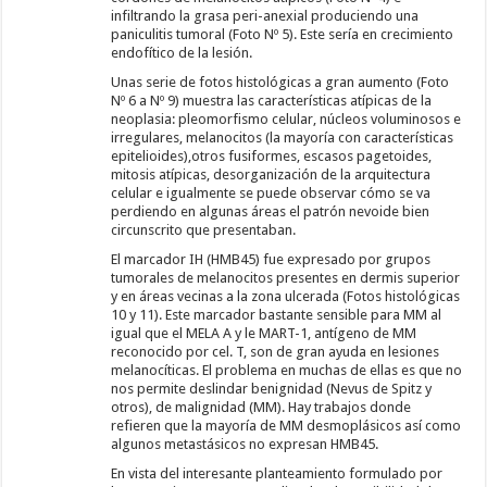
infiltrando la grasa peri-anexial produciendo una
paniculitis tumoral (Foto Nº 5). Este sería en crecimiento
endofítico de la lesión.
Unas serie de fotos histológicas a gran aumento (Foto
Nº 6 a Nº 9) muestra las características atípicas de la
neoplasia: pleomorfismo celular, núcleos voluminosos e
irregulares, melanocitos (la mayoría con características
epitelioides),otros fusiformes, escasos pagetoides,
mitosis atípicas, desorganización de la arquitectura
celular e igualmente se puede observar cómo se va
perdiendo en algunas áreas el patrón nevoide bien
circunscrito que presentaban.
El marcador IH (HMB45) fue expresado por grupos
tumorales de melanocitos presentes en dermis superior
y en áreas vecinas a la zona ulcerada (Fotos histológicas
10 y 11). Este marcador bastante sensible para MM al
igual que el MELA A y le MART-1, antígeno de MM
reconocido por cel. T, son de gran ayuda en lesiones
melanocíticas. El problema en muchas de ellas es que no
nos permite deslindar benignidad (Nevus de Spitz y
otros), de malignidad (MM). Hay trabajos donde
refieren que la mayoría de MM desmoplásicos así como
algunos metastásicos no expresan HMB45.
En vista del interesante planteamiento formulado por