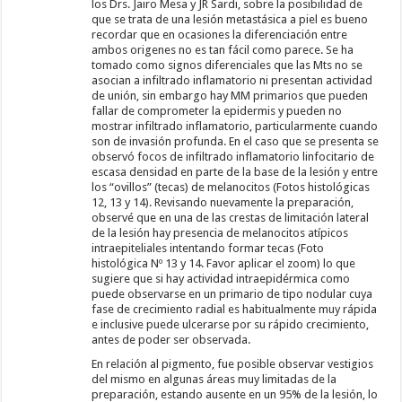
los Drs. Jairo Mesa y JR Sardi, sobre la posibilidad de
que se trata de una lesión metastásica a piel es bueno
recordar que en ocasiones la diferenciación entre
ambos origenes no es tan fácil como parece. Se ha
tomado como signos diferenciales que las Mts no se
asocian a infiltrado inflamatorio ni presentan actividad
de unión, sin embargo hay MM primarios que pueden
fallar de comprometer la epidermis y pueden no
mostrar infiltrado inflamatorio, particularmente cuando
son de invasión profunda. En el caso que se presenta se
observó focos de infiltrado inflamatorio linfocitario de
escasa densidad en parte de la base de la lesión y entre
los “ovillos” (tecas) de melanocitos (Fotos histológicas
12, 13 y 14). Revisando nuevamente la preparación,
observé que en una de las crestas de limitación lateral
de la lesión hay presencia de melanocitos atípicos
intraepiteliales intentando formar tecas (Foto
histológica Nº 13 y 14. Favor aplicar el zoom) lo que
sugiere que si hay actividad intraepidérmica como
puede observarse en un primario de tipo nodular cuya
fase de crecimiento radial es habitualmente muy rápida
e inclusive puede ulcerarse por su rápido crecimiento,
antes de poder ser observada.
En relación al pigmento, fue posible observar vestigios
del mismo en algunas áreas muy limitadas de la
preparación, estando ausente en un 95% de la lesión, lo