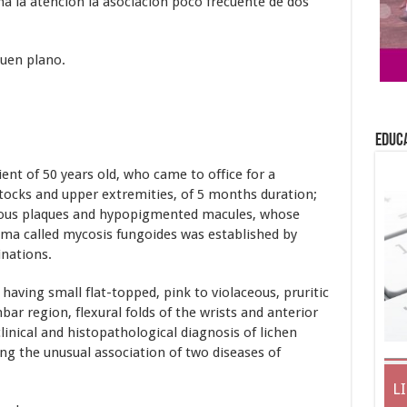
ma la atención la asociación poco frecuente de dos
quen plano.
EDUC
ent of 50 years old, who came to office for a
tocks and upper extremities, of 5 months duration;
atous plaques and hypopigmented macules, whose
oma called mycosis fungoides was established by
nations.
having small flat-topped, pink to violaceous, pruritic
bar region, flexural folds of the wrists and anterior
linical and histopathological diagnosis of lichen
ting the unusual association of two diseases of
L