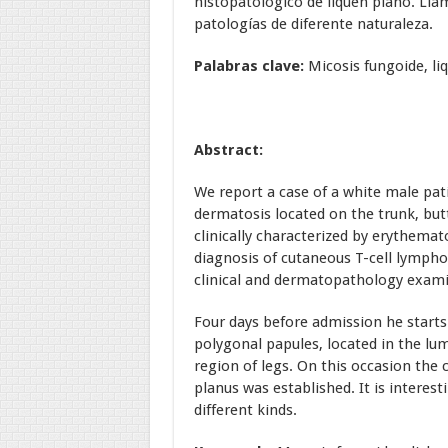
histopatológico de liquen plano. Lla
patologías de diferente naturaleza.
Palabras clave:
Micosis fungoide, li
Abstract:
We report a case of a white male pati
dermatosis located on the trunk, but
clinically characterized by erythem
diagnosis of cutaneous T-cell lymph
clinical and dermatopathology exami
Four days before admission he starts 
polygonal papules, located in the lum
region of legs. On this occasion the c
planus was established. It is interes
different kinds.