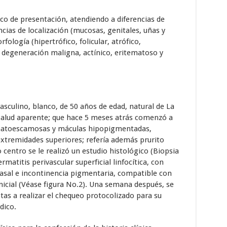
ico de presentación, atendiendo a diferencias de
encias de localización (mucosas, genitales, uñas y
fología (hipertrófico, folicular, atrófico,
, degeneración maligna, actínico, eritematoso y
sculino, blanco, de 50 años de edad, natural de La
alud aparente; que hace 5 meses atrás comenzó a
ematoescamosas y máculas hipopigmentadas,
 extremidades superiores; refería además prurito
 centro se le realizó un estudio histológico (Biopsia
atitis perivascular superficial linfocítica, con
asal e incontinencia pigmentaria, compatible con
nicial (Véase figura No.2). Una semana después, se
stas a realizar el chequeo protocolizado para su
dico.