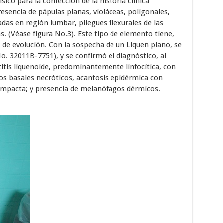
ico para la confección de la historia clínica
esencia de pápulas planas, violáceas, poligonales,
das en región lumbar, pliegues flexurales de las
s. (Véase figura No.3). Este tipo de elemento tiene,
 de evolución. Con la sospecha de un Liquen plano, se
No. 32011B-7751), y se confirmó el diagnóstico, al
tis liquenoide, predominantemente linfocítica, con
os basales necróticos, acantosis epidérmica con
compacta; y presencia de melanófagos dérmicos.