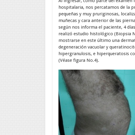
Al ingresar, como parte del examen fís
hospitalaria, nos percatamos de la pr
pequeñas y muy pruriginosas, localiza
muñecas y cara anterior de las pierna
según nos informa el paciente, 4 días
realizó estudio histológico (Biopsia 
mostrarse en este último una dermati
degeneración vacuolar y queratinocit
hipergranulosis, e hiperqueratosis 
(Véase figura No.4).