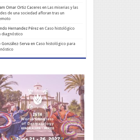
iam Omar Ortiz Caceres
en
Las miserias y las
udes de una sociedad afloran tras un
remoto
ando Hernandez Pérez
en
Caso histológico
 diagnóstico
 González-Serva
en
Caso histológico para
nóstico