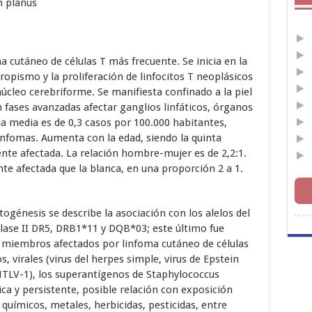
n planus
a cutáneo de células T más frecuente. Se inicia en la
tropismo y la proliferación de linfocitos T neoplásicos
leo cerebriforme. Se manifiesta confinado a la piel
 fases avanzadas afectar ganglios linfáticos, órganos
cia media es de 0,3 casos por 100.000 habitantes,
infomas. Aumenta con la edad, siendo la quinta
ente afectada. La relación hombre-mujer es de 2,2:1.
e afectada que la blanca, en una proporción 2 a 1.
togénesis se describe la asociación con los alelos del
ase II DR5, DRB1*11 y DQB*03; este último fue
s miembros afectados por linfoma cutáneo de células
, virales (virus del herpes simple, virus de Epstein
(HTLV-1), los superantígenos de Staphylococcus
ca y persistente, posible relación con exposición
químicos, metales, herbicidas, pesticidas, entre