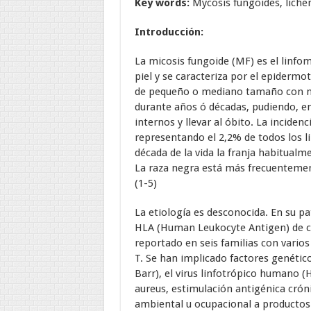
Key words:
Mycosis fungoides, liche
Introducción:
La micosis fungoide (MF) es el linfom
piel y se caracteriza por el epidermo
de pequeño o mediano tamaño con núc
durante años ó décadas, pudiendo, en
internos y llevar al óbito. La inciden
representando el 2,2% de todos los l
década de la vida la franja habitualm
La raza negra está más frecuentement
(1-5)
La etiología es desconocida. En su pa
HLA (Human Leukocyte Antigen) de cl
reportado en seis familias con vario
T. Se han implicado factores genéticos
Barr), el virus linfotrópico humano 
aureus, estimulación antigénica cróni
ambiental u ocupacional a productos 