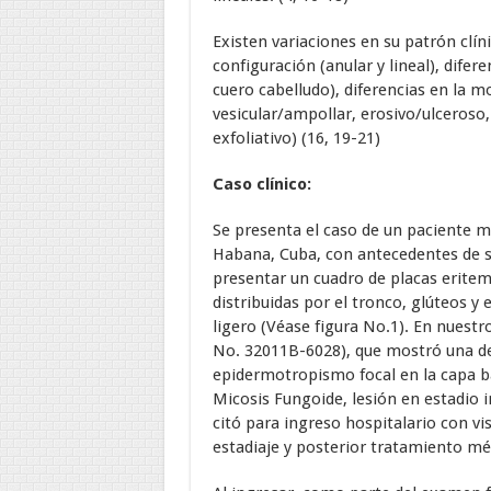
Existen variaciones en su patrón clín
configuración (anular y lineal), difer
cuero cabelludo), diferencias en la mor
vesicular/ampollar, erosivo/ulceroso
exfoliativo) (16, 19-21)
Caso clínico:
Se presenta el caso de un paciente ma
Habana, Cuba, con antecedentes de s
presentar un cuadro de placas erit
distribuidas por el tronco, glúteos y
ligero (Véase figura No.1). En nuestro
No. 32011B-6028), que mostró una derm
epidermotropismo focal en la capa b
Micosis Fungoide, lesión en estadio i
citó para ingreso hospitalario con vi
estadiaje y posterior tratamiento mé