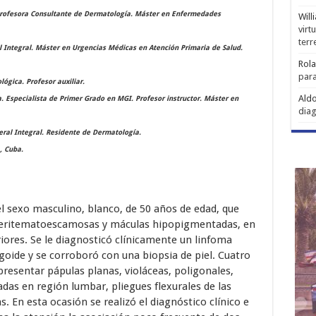
Profesora Consultante de Dermatología. Máster en Enfermedades
Will
virt
ter
 Integral. Máster en Urgencias Médicas en Atención Primaria de Salud.
Rol
para
ógica. Profesor auxiliar.
Aldo
 Especialista de Primer Grado en MGI. Profesor instructor. Máster en
diag
ral Integral. Residente de Dermatología.
, Cuba.
el sexo masculino, blanco, de 50 años de edad, que
 eritematoescamosas y máculas hipopigmentadas, en
iores. Se le diagnosticó clínicamente un linfoma
goide y se corroboró con una biopsia de piel. Cuatro
presentar pápulas planas, violáceas, poligonales,
das en región lumbar, pliegues flexurales de las
. En esta ocasión se realizó el diagnóstico clínico e