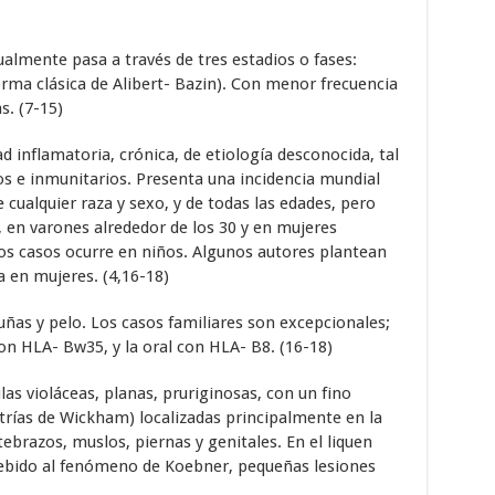
tualmente pasa a través de tres estadios o fases:
forma clásica de Alibert- Bazin). Con menor frecuencia
s. (7-15)
d inflamatoria, crónica, de etiología desconocida, tal
os e inmunitarios. Presenta una incidencia mundial
 cualquier raza y sexo, y de todas las edades, pero
, en varones alrededor de los 30 y en mujeres
los casos ocurre en niños. Algunos autores plantean
 en mujeres. (4,16-18)
 uñas y pelo. Los casos familiares son excepcionales;
on HLA- Bw35, y la oral con HLA- B8. (16-18)
s violáceas, planas, pruriginosas, con un fino
strías de Wickham) localizadas principalmente en la
tebrazos, muslos, piernas y genitales. En el liquen
 debido al fenómeno de Koebner, pequeñas lesiones