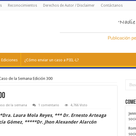
s
Reconocimientos
Derechos de Autor / Disclaimer
Contáctanos
 Ediciones
¿Cómo enviar un caso a PIEL-L?
Caso de la Semana Edición 300
00
Come
aso de la semana
1 comentario
4,766 Visto
Jenn
 **Dra. Laura Mola Reyes, *** Dr. Ernesto Arteaga
soci
cía Gómez, *****Dr. Jhon Alexander Alarcón
Rom
soci