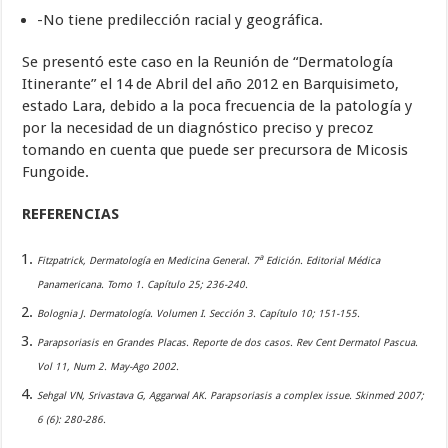
-No tiene predilección racial y geográfica.
Se presentó este caso en la Reunión de “Dermatología
Itinerante” el 14 de Abril del año 2012 en Barquisimeto,
estado Lara, debido a la poca frecuencia de la patología y
por la necesidad de un diagnóstico preciso y precoz
tomando en cuenta que puede ser precursora de Micosis
Fungoide.
REFERENCIAS
a
Fitzpatrick, Dermatología en Medicina General. 7
Edición. Editorial Médica
Panamericana. Tomo 1. Capítulo 25; 236-240.
Bolognia J. Dermatología. Volumen I. Sección 3. Capítulo 10; 151-155.
Parapsoriasis en Grandes Placas. Reporte de dos casos. Rev Cent Dermatol Pascua.
Vol 11, Num 2. May-Ago 2002.
Sehgal VN, Srivastava G, Aggarwal AK. Parapsoriasis a complex issue. Skinmed 2007;
6 (6): 280-286.