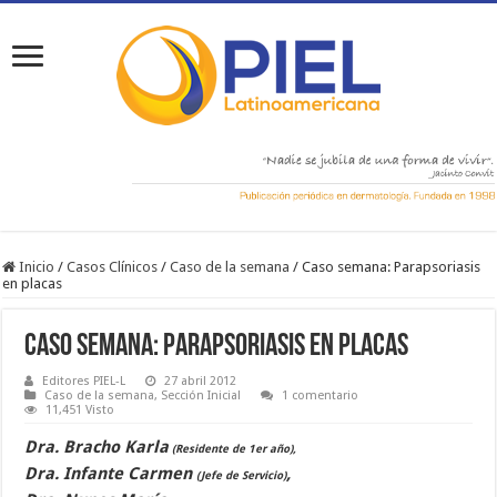
Inicio
/
Casos Clínicos
/
Caso de la semana
/
Caso semana: Parapsoriasis
en placas
Caso semana: Parapsoriasis en placas
Editores PIEL-L
27 abril 2012
Caso de la semana
,
Sección Inicial
1 comentario
11,451 Visto
Dra. Bracho Karla
(Residente de 1er año),
Dra. Infante Carmen
,
(Jefe de Servicio)