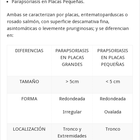
Parapsoriasis en Placas Pequeñas.
Ambas se caracterizan por placas, eritematoparduscas o
rosado salmón, con superficie descamativa fina,
asintomáticas o levemente pruriginosas; y se diferencian
en:
DIFERENCIAS
PARAPSORIASIS
PRAPSORIASIS
EN PLACAS
EN PLACAS
GRANDES
PEQUEÑAS
TAMAÑO
> 5cm
< 5 cm
FORMA
Redondeada
Redondeada
Irregular
Ovalada
LOCALIZACIÓN
Tronco y
Tronco
Extremidades