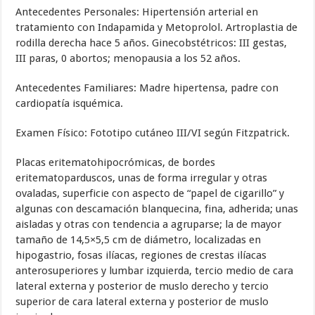
Antecedentes Personales: Hipertensión arterial en
tratamiento con Indapamida y Metoprolol. Artroplastia de
rodilla derecha hace 5 años. Ginecobstétricos: III gestas,
III paras, 0 abortos; menopausia a los 52 años.
Antecedentes Familiares: Madre hipertensa, padre con
cardiopatía isquémica.
Examen Físico: Fototipo cutáneo III/VI según Fitzpatrick.
Placas eritematohipocrómicas, de bordes
eritematoparduscos, unas de forma irregular y otras
ovaladas, superficie con aspecto de “papel de cigarillo” y
algunas con descamación blanquecina, fina, adherida; unas
aisladas y otras con tendencia a agruparse; la de mayor
tamaño de 14,5×5,5 cm de diámetro, localizadas en
hipogastrio, fosas ilíacas, regiones de crestas ilíacas
anterosuperiores y lumbar izquierda, tercio medio de cara
lateral externa y posterior de muslo derecho y tercio
superior de cara lateral externa y posterior de muslo