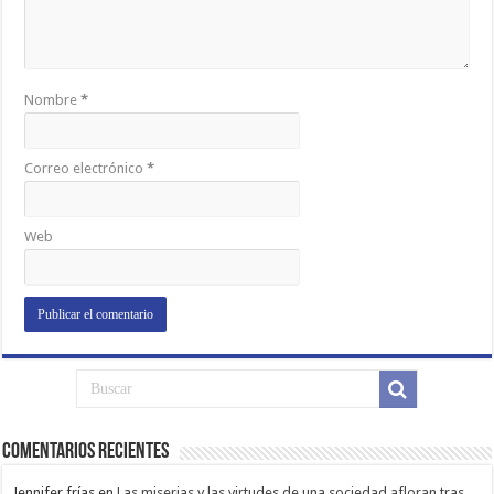
Nombre
*
Correo electrónico
*
Web
Comentarios Recientes
Jennifer frías
en
Las miserias y las virtudes de una sociedad afloran tras