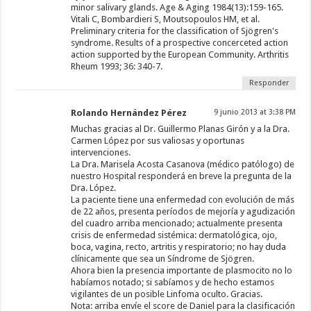
minor salivary glands. Age & Aging 1984(13):159-165.
Vitali C, Bombardieri S, Moutsopoulos HM, et al.
Preliminary criteria for the classification of Sjögren's
syndrome. Results of a prospective concerceted action
action supported by the European Community. Arthritis
Rheum 1993; 36: 340-7.
Responder
Rolando Hernández Pérez
9 junio 2013 at 3:38 PM
Muchas gracias al Dr. Guillermo Planas Girón y a la Dra.
Carmen López por sus valiosas y oportunas
intervenciones.
La Dra. Marisela Acosta Casanova (médico patólogo) de
nuestro Hospital responderá en breve la pregunta de la
Dra. López.
La paciente tiene una enfermedad con evolución de más
de 22 años, presenta períodos de mejoría y agudización
del cuadro arriba mencionado; actualmente presenta
crisis de enfermedad sistémica: dermatológica, ojo,
boca, vagina, recto, artritis y respiratorio; no hay duda
clínicamente que sea un Síndrome de Sjögren.
Ahora bien la presencia importante de plasmocito no lo
habíamos notado; si sabíamos y de hecho estamos
vigilantes de un posible Linfoma oculto. Gracias.
Nota: arriba envíe el score de Daniel para la clasificación