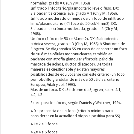
normales, grado = 0 (Ch y M, 1968)
Infiltrado linfocitario/plasmocitario leve difuso. DX:
Sialoadenitis crónica leve, grado = 1 (Ch y M, 1968).
Infiltrado moderado o menos de un foco de infiltrado
linfo/plasmocitario (<1 foco de 50 cel/4 mm2). DX:
Sialoadenitis crónica moderada, grado = 2 (Ch y M,
1968).
Un foco (1 foco de 50 cel/4 mm2). DX: Sialoadenitis
crónica severa, grado = 3 (Ch y M, 1968) ó Síndrome de
Sjögren. Se diagnostica SS en caso de encontrar un foco
de 50 ó más células mononucleares, también en
paciente con atrofia glandular (fibrosis, pérdida
marcada de acinos, ductos dilatados). De todas
maneras es cuestionable y existen mayores
posibilidades de equivocarse con este criterio (un foco
por lobulillo glandular de más de 50 células, criterio
Europeo, Vitali y col, 1993).
Más de un foco. DX : Síndrome de Sjögren, score 4.1,
4.2, 4.3.
Score para los focos, según Daniels y Whitcher, 1994.
4.0 = presencia de un foco (criterio mínimo para
considerar en la actualidad biopsia positiva para SS).
4.1= 2 a 3 focos
4.2= 4 a 6 focos