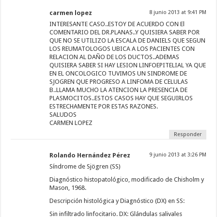
carmen lopez
8 junio 2013 at 9:41 PM
INTERESANTE CASO..ESTOY DE ACUERDO CON El
COMENTARIO DEL DR.PLANAS..Y QUISIERA SABER POR
QUE NO SE UTILIZO LA ESCALA DE DANIELS QUE SEGUN
LOS REUMATOLOGOS UBICA A LOS PACIENTES CON
RELACION AL DAÑO DE LOS DUCTOS..ADEMAS
QUISIERA SABER SI HAY LESION LINFOEPITELIAL YA QUE
EN EL ONCOLOGICO TUVIMOS UN SINDROME DE
SJOGREN QUE PROGRESO A LINFOMA DE CELULAS
B..LLAMA MUCHO LA ATENCION LA PRESENCIA DE
PLASMOCITOS..ESTOS CASOS HAY QUE SEGUIRLOS
ESTRECHAMENTE POR ESTAS RAZONES.
SALUDOS
CARMEN LOPEZ
Responder
Rolando Hernández Pérez
9 junio 2013 at 3:26 PM
Síndrome de Sjögren (SS)
Diagnóstico histopatológico, modificado de Chisholm y
Mason, 1968.
Descripción histológica y Diagnóstico (DX) en SS:
Sin infiltrado linfocitario. DX: Glándulas salivales