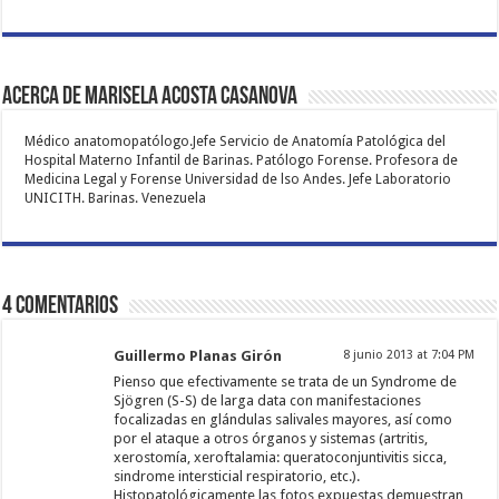
Acerca de Marisela Acosta Casanova
Médico anatomopatólogo.Jefe Servicio de Anatomía Patológica del
Hospital Materno Infantil de Barinas. Patólogo Forense. Profesora de
Medicina Legal y Forense Universidad de lso Andes. Jefe Laboratorio
UNICITH. Barinas. Venezuela
4 comentarios
Guillermo Planas Girón
8 junio 2013 at 7:04 PM
Pienso que efectivamente se trata de un Syndrome de
Sjögren (S-S) de larga data con manifestaciones
focalizadas en glándulas salivales mayores, así como
por el ataque a otros órganos y sistemas (artritis,
xerostomía, xeroftalamia: queratoconjuntivitis sicca,
sindrome intersticial respiratorio, etc.).
Histopatológicamente las fotos expuestas demuestran