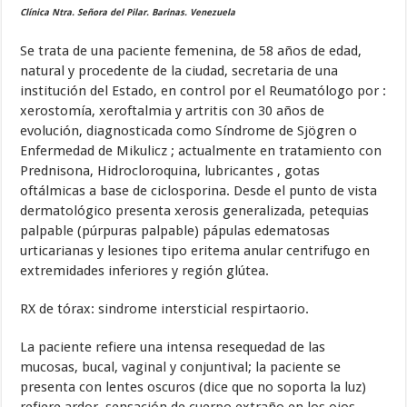
Clínica Ntra. Señora del Pilar. Barinas. Venezuela
Se trata de una paciente femenina, de 58 años de edad,
natural y procedente de la ciudad, secretaria de una
institución del Estado, en control por el Reumatólogo por :
xerostomía, xeroftalmia y artritis con 30 años de
evolución, diagnosticada como Síndrome de Sjögren o
Enfermedad de Mikulicz ; actualmente en tratamiento con
Prednisona, Hidrocloroquina, lubricantes , gotas
oftálmicas a base de ciclosporina. Desde el punto de vista
dermatológico presenta xerosis generalizada, petequias
palpable (púrpuras palpable) pápulas edematosas
urticarianas y lesiones tipo eritema anular centrifugo en
extremidades inferiores y región glútea.
RX de tórax: sindrome intersticial respirtaorio.
La paciente refiere una intensa resequedad de las
mucosas, bucal, vaginal y conjuntival; la paciente se
presenta con lentes oscuros (dice que no soporta la luz)