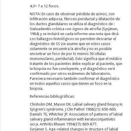
4.3= 7 a 12 focos.
NOTA: En caso de observar pérdida de acinos, con
infiltración adiposa, fibrosis periductal y dilatación de
los ductos glandulares se utiliza el diagnóstico de :
Sialoadenitis crónica con signos de atrofia (Syrjänen,
1984) y se incluirá en cada informe una nota que dirá:
Los hallazgos histológicos no permiten descartar el
diagnóstico de SS (se asume que en estos casos
solamente se encuentra la atrofia y no es posible
encontrar un foco de por lo menos 50 células
mononuclares, periductal). Esto significa que el médico
tratante de los pacientes debe explicar al paciente, que
la biopsia no fue concluyente, y el diagnóstico será
confirmado por otros exámenes de laboratorio.
Pareciera necesario también confirmar el diagnóstico
en todos aquellos casos que tienen un foco en la
biopsia.
Referencias bibliográficas:
Chisholm DM, Mason DK. Labial salivary gland biopsy in
Sjögren’s syndrome. J Clin Pathol 1968(21): 656-660.
Daniels TE, Whitcher JP. Association of patterns of labial
salivary gland inflammation with keratoconjuntivitis
sicca. Arthritis Rheum 1994(37): 869-877.
Syrjänen S. Age-related changes in structure of labial