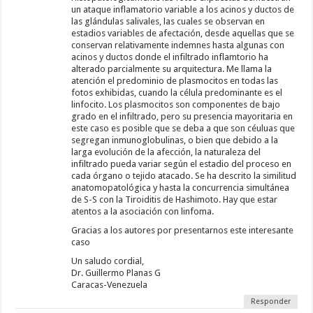
un ataque inflamatorio variable a los acinos y ductos de
las glándulas salivales, las cuales se observan en
estadios variables de afectación, desde aquellas que se
conservan relativamente indemnes hasta algunas con
acinos y ductos donde el infiltrado inflamtorio ha
alterado parcialmente su arquitectura. Me llama la
atención el predominio de plasmocitos en todas las
fotos exhibidas, cuando la célula predominante es el
linfocito. Los plasmocitos son componentes de bajo
grado en el infiltrado, pero su presencia mayoritaria en
este caso es posible que se deba a que son céuluas que
segregan inmunoglobulinas, o bien que debido a la
larga evolución de la afección, la naturaleza del
infiltrado pueda variar según el estadio del proceso en
cada órgano o tejido atacado. Se ha descrito la similitud
anatomopatológica y hasta la concurrencia simultánea
de S-S con la Tiroiditis de Hashimoto. Hay que estar
atentos a la asociación con linfoma.
Gracias a los autores por presentarnos este interesante
caso
Un saludo cordial,
Dr. Guillermo Planas G
Caracas-Venezuela
Responder