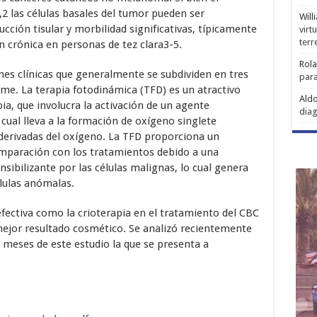
2 las células basales del tumor pueden ser
Will
cción tisular y morbilidad significativas, típicamente
virt
ter
n crónica en personas de tez clara3-5.
Rol
nes clínicas que generalmente se subdividen en tres
para
orme. La terapia fotodinámica (TFD) es un atractivo
Aldo
pia, que involucra la activación de un agente
diag
 cual lleva a la formación de oxígeno singlete
 derivadas del oxígeno. La TFD proporciona un
mparación con los tratamientos debido a una
nsibilizante por las células malignas, lo cual genera
élulas anómalas.
ectiva como la crioterapia en el tratamiento del CBC
mejor resultado cosmético. Se analizó recientemente
 meses de este estudio la que se presenta a