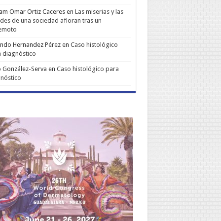
iam Omar Ortiz Caceres
en
Las miserias y las
udes de una sociedad afloran tras un
remoto
ando Hernandez Pérez
en
Caso histológico
 diagnóstico
 González-Serva
en
Caso histológico para
nóstico