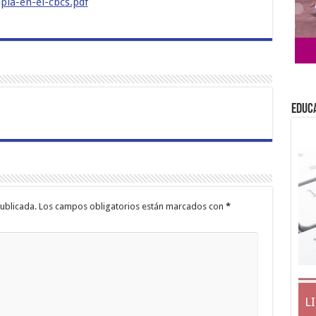
pia-en-el-cbcs.pdf
EDUC
ublicada.
Los campos obligatorios están marcados con
*
L