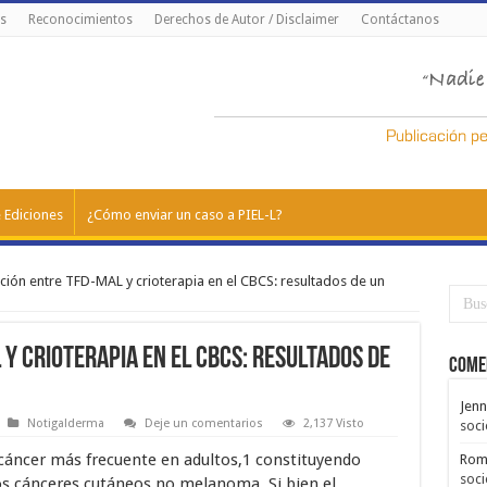
s
Reconocimientos
Derechos de Autor / Disclaimer
Contáctanos
 Ediciones
¿Cómo enviar un caso a PIEL-L?
ón entre TFD-MAL y crioterapia en el CBCS: resultados de un
y crioterapia en el CBCS: resultados de
Come
Jenn
Notigalderma
Deje un comentarios
2,137 Visto
soci
 cáncer más frecuente en adultos,1 constituyendo
Rom
soci
s cánceres cutáneos no melanoma. Si bien el