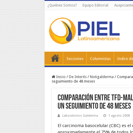
¿Quiénes Somos?
Equipo Editorial
Auspiciante
Secciones
Columnistas
Indice de
Inicio
/
De Interés
/
Notigalderma
/
Comparaci
seguimiento de 48 meses
Comparación entre TFD-MAL 
un seguimiento de 48 meses
Laboratorios Galderma
1 agosto 2008
El carcinoma basocelular (CBC) es el
aproximadamente el 75% de todos lo