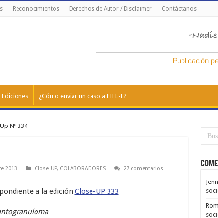
s
Reconocimientos
Derechos de Autor / Disclaimer
Contáctanos
 Ediciones
¿Cómo enviar un caso a PIEL-L?
-Up Nº 334
Come
re 2013
Close-UP
,
COLABORADORES
27 comentarios
Jenn
spondiente a la edición
Close-UP 333
soci
Rom
Xantogranuloma
soci