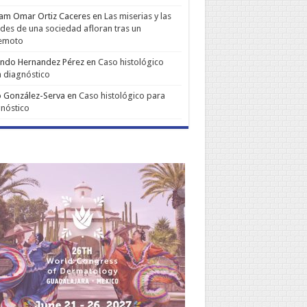
iam Omar Ortiz Caceres
en
Las miserias y las
udes de una sociedad afloran tras un
remoto
ando Hernandez Pérez
en
Caso histológico
 diagnóstico
 González-Serva
en
Caso histológico para
nóstico