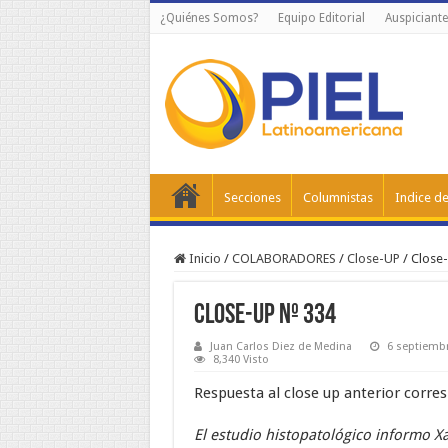
¿Quiénes Somos?
Equipo Editorial
Auspiciante
Secciones
Columnistas
Indice de
Inicio
/
COLABORADORES
/
Close-UP
/
Close
Close-Up Nº 334
Juan Carlos Diez de Medina
6 septiemb
8,340 Visto
Respuesta al close up anterior corre
El estudio histopatológico informo 