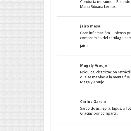
Conducta me sumo a Rolando
Maria Bibiana Leroux
jairo mesa
Gran inflamacióm… pienso prime
compromiso del cartílago como 
jairo
Magaly Araujo
Nódulos, cicatrización retrácti
que se me vino a la mente fue
Magaly Araujo
Carlos Garcia
Sarcoidosis, lepra, lupus, o f
Gracias por compartir,