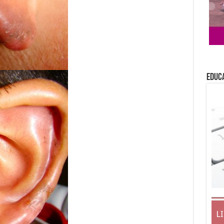
EDUC
L