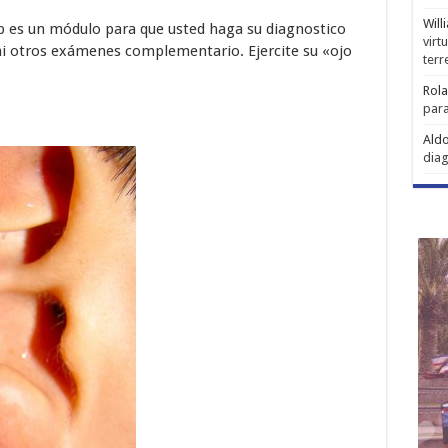
Will
 es un módulo para que usted haga su diagnostico
virt
 ni otros exámenes complementario. Ejercite su «ojo
ter
Rol
para
Aldo
diag