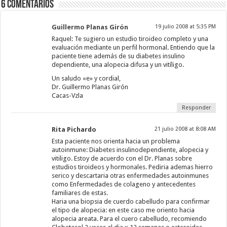
6 comentarios
Guillermo Planas Girón
19 julio 2008 at 5:35 PM
Raquel: Te sugiero un estudio tiroideo completo y una
evaluación mediante un perfil hormonal. Entiendo que la
paciente tiene además de su diabetes insulino
dependiente, una alopecia difusa y un vitíligo.
Un saludo «e» y cordial,
Dr. Guillermo Planas Girón
Cacas-Vzla
Responder
Rita Pichardo
21 julio 2008 at 8:08 AM
Esta paciente nos orienta hacia un problema
autoinmune: Diabetes insulinodependiente, alopecia y
vitiligo. Estoy de acuerdo con el Dr. Planas sobre
estudios tiroideos y hormonales. Pediria ademas hierro
serico y descartaria otras enfermedades autoinmunes
como Enfermedades de colageno y antecedentes
familiares de estas.
Haria una biopsia de cuerdo cabelludo para confirmar
el tipo de alopecia: en este caso me oriento hacia
alopecia areata. Para el cuero cabelludo, recomiendo