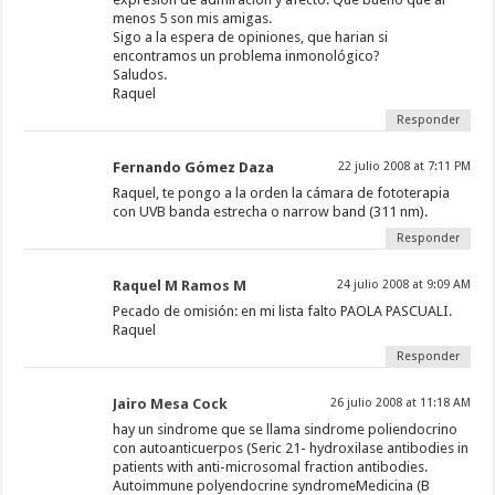
menos 5 son mis amigas.
Sigo a la espera de opiniones, que harian si
encontramos un problema inmonológico?
Saludos.
Raquel
Responder
Fernando Gómez Daza
22 julio 2008 at 7:11 PM
Raquel, te pongo a la orden la cámara de fototerapia
con UVB banda estrecha o narrow band (311 nm).
Responder
Raquel M Ramos M
24 julio 2008 at 9:09 AM
Pecado de omisión: en mi lista falto PAOLA PASCUALI.
Raquel
Responder
Jairo Mesa Cock
26 julio 2008 at 11:18 AM
hay un sindrome que se llama sindrome poliendocrino
con autoanticuerpos (Seric 21- hydroxilase antibodies in
patients with anti-microsomal fraction antibodies.
Autoimmune polyendocrine syndromeMedicina (B