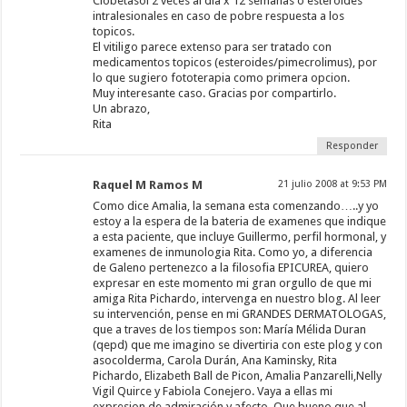
Clobetasol 2 veces al dia x 12 semanas o esteroides
intralesionales en caso de pobre respuesta a los
topicos.
El vitiligo parece extenso para ser tratado con
medicamentos topicos (esteroides/pimecrolimus), por
lo que sugiero fototerapia como primera opcion.
Muy interesante caso. Gracias por compartirlo.
Un abrazo,
Rita
Responder
Raquel M Ramos M
21 julio 2008 at 9:53 PM
Como dice Amalia, la semana esta comenzando…..y yo
estoy a la espera de la bateria de examenes que indique
a esta paciente, que incluye Guillermo, perfil hormonal, y
examenes de inmunologia Rita. Como yo, a diferencia
de Galeno pertenezco a la filosofia EPICUREA, quiero
expresar en este momento mi gran orgullo de que mi
amiga Rita Pichardo, intervenga en nuestro blog. Al leer
su intervención, pense en mi GRANDES DERMATOLOGAS,
que a traves de los tiempos son: María Mélida Duran
(qepd) que me imagino se divertiria con este plog y con
asocolderma, Carola Durán, Ana Kaminsky, Rita
Pichardo, Elizabeth Ball de Picon, Amalia Panzarelli,Nelly
Vigil Quirce y Fabiola Conejero. Vaya a ellas mi
expresion de admiración y afecto. Que bueno que al