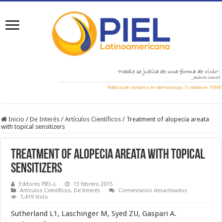
Inicio
/
De Interés
/
Artículos Científicos
/
Treatment of alopecia areata
with topical sensitizers
Treatment of alopecia areata with topical
sensitizers
Editores PIEL-L
13 febrero 2015
en
Artículos Científicos
,
De Interés
Comentarios desactivados
Treatment
1,419 Visto
of
alopecia
Sutherland L1, Laschinger M, Syed ZU, Gaspari A.
areata