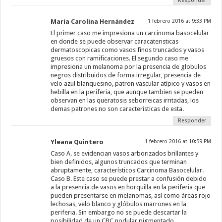
Responder
Maria Carolina Hernández
1 febrero 2016 at 9:33 PM
El primer caso me impresiona un carcinoma basocelular
en donde se puede observar caracateristicas
dermatoscopicas como vasos finos truncados y vasos
gruesos con ramificaciones. El segundo caso me
impresiona un melanoma por la presencia de globulos
negros distribuidos de forma irregular, presencia de
velo azul blanquesino, patron vascular atípico y vasos en
hebilla en la periferia, que aunque tambien se pueden
observan en las queratosis seborreicas irritadas, los
demas patrones no son caracteristicas de esta.
Responder
Yleana Quintero
1 febrero 2016 at 10:59 PM
Caso A. se evidencian vasos arborizados brillantes y
bien definidos, algunos truncados que terminan
abruptamente, característicos Carcinoma Basocelular.
Caso B. Este caso se puede prestar a confusión debido
a la presencia de vasos en horquilla en la periferia que
pueden presentarse en melanomas, así como áreas rojo
lechosas, velo blanco y glóbulos marrones en la
periferia. Sin embargo no se puede descartar la
posibilidad de un CBC nodular pigmentado.