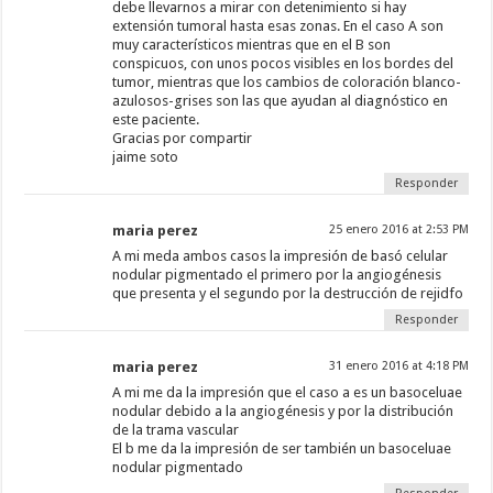
debe llevarnos a mirar con detenimiento si hay
extensión tumoral hasta esas zonas. En el caso A son
muy característicos mientras que en el B son
conspicuos, con unos pocos visibles en los bordes del
tumor, mientras que los cambios de coloración blanco-
azulosos-grises son las que ayudan al diagnóstico en
este paciente.
Gracias por compartir
jaime soto
Responder
maria perez
25 enero 2016 at 2:53 PM
A mi meda ambos casos la impresión de basó celular
nodular pigmentado el primero por la angiogénesis
que presenta y el segundo por la destrucción de rejidfo
Responder
maria perez
31 enero 2016 at 4:18 PM
A mi me da la impresión que el caso a es un basoceluae
nodular debido a la angiogénesis y por la distribución
de la trama vascular
El b me da la impresión de ser también un basoceluae
nodular pigmentado