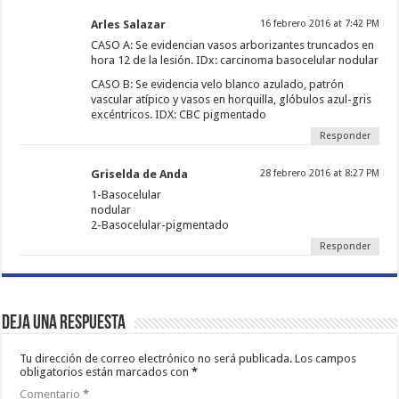
Arles Salazar
16 febrero 2016 at 7:42 PM
CASO A: Se evidencian vasos arborizantes truncados en
hora 12 de la lesión. IDx: carcinoma basocelular nodular
CASO B: Se evidencia velo blanco azulado, patrón
vascular atípico y vasos en horquilla, glóbulos azul-gris
excéntricos. IDX: CBC pigmentado
Responder
Griselda de Anda
28 febrero 2016 at 8:27 PM
1-Basocelular
nodular
2-Basocelular-pigmentado
Responder
Deja una respuesta
Tu dirección de correo electrónico no será publicada.
Los campos
obligatorios están marcados con
*
Comentario
*