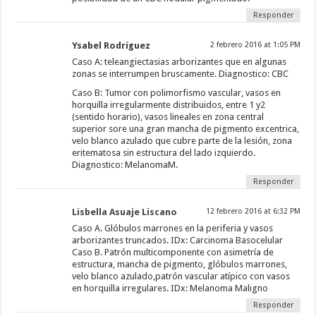
Responder
Ysabel Rodríguez
2 febrero 2016 at 1:05 PM
Caso A: teleangiectasias arborizantes que en algunas
zonas se interrumpen bruscamente. Diagnostico: CBC
Caso B: Tumor con polimorfismo vascular, vasos en
horquilla irregularmente distribuidos, entre 1 y2
(sentido horario), vasos lineales en zona central
superior sore una gran mancha de pigmento excentrica,
velo blanco azulado que cubre parte de la lesión, zona
eritematosa sin estructura del lado izquierdo.
Diagnostico: MelanomaM.
Responder
Lisbella Asuaje Liscano
12 febrero 2016 at 6:32 PM
Caso A. Glóbulos marrones en la periferia y vasos
arborizantes truncados. IDx: Carcinoma Basocelular
Caso B. Patrón multicomponente con asimetría de
estructura, mancha de pigmento, glóbulos marrones,
velo blanco azulado,patrón vascular atípico con vasos
en horquilla irregulares. IDx: Melanoma Maligno
Responder