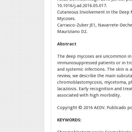
10.1016/j.ad.2016.05.017.
Cutaneous Involvement in the Deep M
Mycoses.
Carrasco-Zuber JE1, Navarrete-Dechent
Mauriziano D2.
Abstract
The deep mycoses are uncommon in ou
immunosuppressed patients or in trop
and systemic infections. The skin is a
review, we describe the main subcut
chromoblastomycosis, mycetoma, p
lacaziosis. Early recognition and tre
associated with high morbidity.
Copyright © 2016 AEDV. Publicado por 
KEYWORDS: