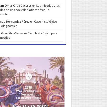
iam Omar Ortiz Caceres
en
Las miserias y las
udes de una sociedad afloran tras un
remoto
ando Hernandez Pérez
en
Caso histológico
 diagnóstico
 González-Serva
en
Caso histológico para
nóstico