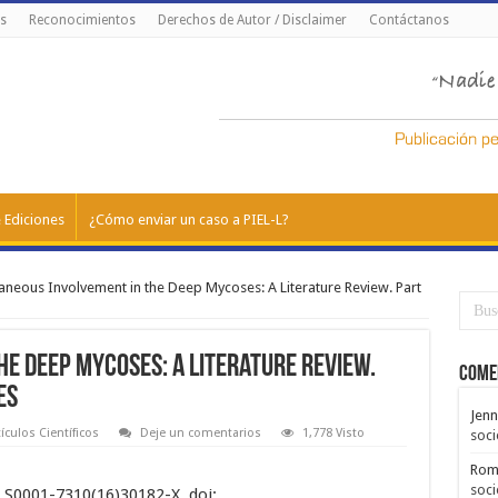
s
Reconocimientos
Derechos de Autor / Disclaimer
Contáctanos
 Ediciones
¿Cómo enviar un caso a PIEL-L?
aneous Involvement in the Deep Mycoses: A Literature Review. Part
e Deep Mycoses: A Literature Review.
Come
es
Jenn
tículos Científicos
Deje un comentarios
1,778 Visto
soci
Rom
soci
i: S0001-7310(16)30182-X. doi: