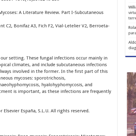
Will
ycoses: A Literature Review. Part I-Subcutaneous
virt
ter
 C2, Bonifaz A3, Fich F2, Vial-Letelier V2, Berroeta-
Rol
para
Aldo
diag
r setting. These fungal infections occur mainly in
ical climates, and include subcutaneous infections
lways involved in the former. In the first part of this
aneous mycoses: sporotrichosis,
haeohyphomycosis, hyalohyphomycosis, and
atment is important, as these infections are frequently
Elsevier España, S.L.U. All rights reserved.