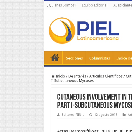
¿Quiénes Somos?
Equipo Editorial
Auspiciante
Secciones
Columnistas
Indice de
Inicio
/
De Interés
/
Artículos Científicos
/
Cut
I-Subcutaneous Mycoses
Cutaneous Involvement in th
Part I-Subcutaneous Mycos
Editores PIEL-L
12 agosto 2016
Ar
Actas Dermosifiliogr. 2016 Jun 30. pi