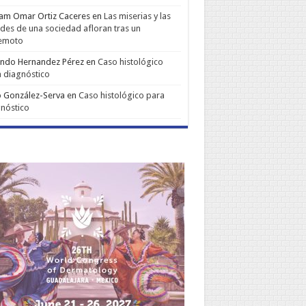
iam Omar Ortiz Caceres
en
Las miserias y las
udes de una sociedad afloran tras un
remoto
ando Hernandez Pérez
en
Caso histológico
 diagnóstico
 González-Serva
en
Caso histológico para
nóstico