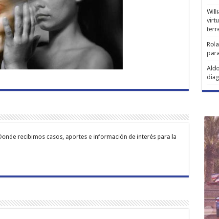
Will
virt
ter
Rol
para
Aldo
diag
Donde recibimos casos, aportes e información de interés para la