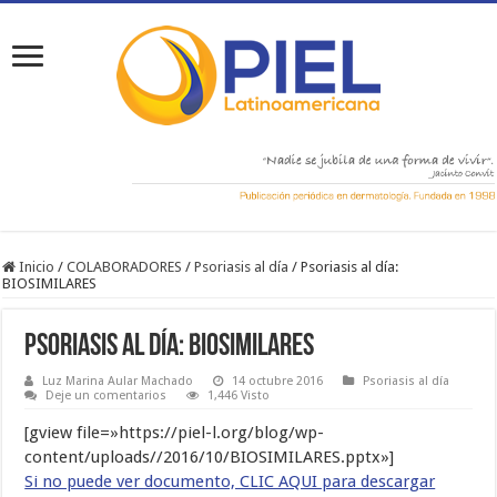
Inicio
/
COLABORADORES
/
Psoriasis al día
/
Psoriasis al día:
BIOSIMILARES
Psoriasis al día: BIOSIMILARES
Luz Marina Aular Machado
14 octubre 2016
Psoriasis al día
Deje un comentarios
1,446 Visto
[gview file=»https://piel-l.org/blog/wp-
content/uploads//2016/10/BIOSIMILARES.pptx»]
Si no puede ver documento, CLIC AQUI para descargar