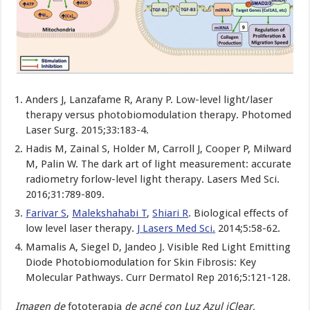
Anders J, Lanzafame R, Arany P. Low-level light/laser
therapy versus photobiomodulation therapy. Photomed
Laser Surg. 2015;33:183-4.
Hadis M, Zainal S, Holder M, Carroll J, Cooper P, Milward
M, Palin W. The dark art of light measurement: accurate
radiometry forlow-level light therapy. Lasers Med Sci.
2016;31:789-809.
Farivar S
,
Malekshahabi T
,
Shiari R
. Biological effects of
low level laser therapy.
J Lasers Med Sci.
2014;5:58-62.
Mamalis A, Siegel D, Jandeo J. Visible Red Light Emitting
Diode Photobiomodulation for Skin Fibrosis: Key
Molecular Pathways. Curr Dermatol Rep 2016;5:121-128.
Imagen de
fototerapia
de acné con Luz Azul iClear,