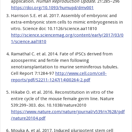
application.
Human Reproduction Update
.
21:285–296
https://doi.org/10.1093/humupd/dmv001
Harrison S.E. et al. 2017. Assembly of embryonic and
extra-embryonic stem cells to mimic embryogenesis in
vitro. Science doi: 10.1126/science.aa11810
http://science.sciencemag.org/content/early/2017/03/0
1/science.aal1810
Ramathal C. et al. 2014. Fate of iPSCs derived from
azoospermic and fertile men following
xenotransplantation to murine seminiferous tubules.
Cell Report 7:1284-97
http://www.cell.com/cell-
reports/pdf/S2211-1247(14)00264-2.pdf
Hikabe O. et al. 2016. Reconstitution in vitro of the
entire cycle of the mouse female germ line. Nature
539:299–303. doi. 10.1038/nature2010
https://www.nature.com/nature/journal/v539/n7628/pdf
/nature20104.pdf
Mouka A. et al. 2017. Induced pluripotent stem cell