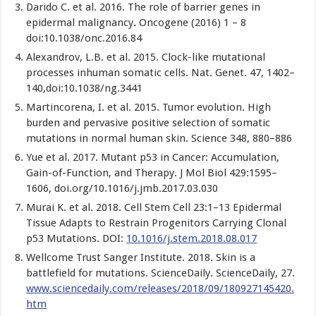
Darido C. et al. 2016. The role of barrier genes in
epidermal malignancy
.
Oncogene (2016) 1 – 8
doi:10.1038/onc.2016.84
Alexandrov, L.B. et al. 2015. Clock-like mutational
processes inhuman somatic cells. Nat. Genet. 47, 1402–
140,doi:10.1038/ng.3441
Martincorena, I. et al. 2015. Tumor evolution. High
burden and pervasive positive selection of somatic
mutations in normal human skin. Science 348, 880–886
Yue et al. 2017. Mutant p53 in Cancer: Accumulation,
Gain-of-Function, and Therapy. J Mol Biol 429:1595–
1606, doi.org/10.1016/j.jmb.2017.03.030
Murai K. et al. 2018. Cell Stem Cell 23:1–13 Epidermal
Tissue Adapts to Restrain Progenitors Carrying Clonal
p53 Mutations. DOI:
10.1016/j.stem.2018.08.017
Wellcome Trust Sanger Institute. 2018. Skin is a
battlefield for mutations. ScienceDaily. ScienceDaily, 27.
www.sciencedaily.com/releases/2018/09/180927145420.
htm