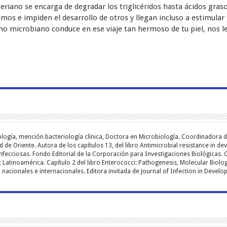
riano se encarga de degradar los triglicéridos hasta ácidos graso
os e impiden el desarrollo de otros y llegan incluso a estimular l
 microbiano conduce en ese viaje tan hermoso de tu piel, nos le
ología, mención bacteriología clínica, Doctora en Microbiología. Coordinadora d
de Oriente. Autora de los capítulos 13, del libro Antimicrobial resistance in dev
ecciosas. Fondo Editorial de la Corporación para Investigaciones Biológicas. C
t Latinoamérica. Capítulo 2 del libro Enterococci: Pathogenesis, Molecular Biolog
 nacionales e internacionales. Editora invitada de Journal of Infection in Develo