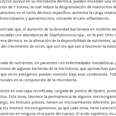
ococcus aureus
en su microbiota dérmica, pueden encender una re
ación de ?-toxina, la cual induce la desgranulación de mastocitos d
anismos en el nicho dérmico específico, aumenta la carga relativa
imicrobianos y queratinocitos, iniciando el caos inflamatorio.
ostrado que, el aumento de la densidad bacteriana en modelos de
 asociadas con abundancia de
Staphylococcus
spp., en la piel. Otr
era dérmica, es la alteración de la disponibilidad de nutrientes, q
el crecimiento de otros, que son los que van a favorecer la eubio
terada de nutrientes, en pacientes con enfermedades metabólicas y
minio de algunas bacterias de la microbiota, que aprovechan para 
a que otros patógenos puedan coexistir bajo esas condiciones. Todo 
cturales en la composición de la microbiota.
nsiste en una capa cornificada, cargada de puntos de lípidos, pro
stos. Esta zona, favorece la permanencia de algunos microorgani
argo, los folículos pilosos, tienen un microambiente diferente, po
ga los mismos microorganismos, ya que cada zona, tiene caracterís
cuentran en ninguna otra parte del cuerpo. El ácido sapiénico, es u