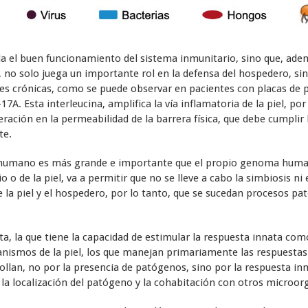
ula el buen funcionamiento del sistema inmunitario, sino que, ade
-1, no solo juega un importante rol en la defensa del hospedero, s
nes crónicas, como se puede observar en pacientes con placas de 
17A. Esta interleucina, amplifica la vía inflamatoria de la piel, por
eración en la permeabilidad de la barrera física, que debe cumpli
te.
 humano es más grande e importante que el propio genoma humano,
 o de la piel, va a permitir que no se lleve a cabo la simbiosis n
la piel y el hospedero, por lo tanto, que se sucedan procesos pa
, la que tiene la capacidad de estimular la respuesta innata como 
ismos de la piel, los que manejan primariamente las respuestas 
llan, no por la presencia de patógenos, sino por la respuesta in
, la localización del patógeno y la cohabitación con otros microo