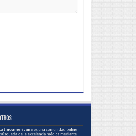
OTROS
 Latinoamericana
es una comunidad online
 búsqueda de la excelencia médica mediante