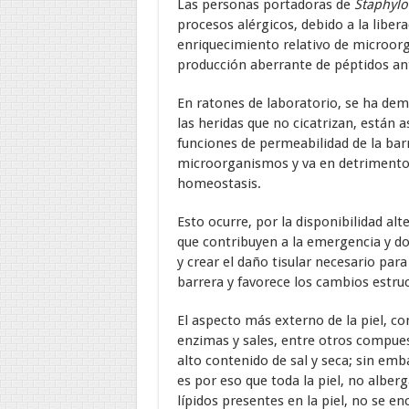
Las personas portadoras de
Staphyl
procesos alérgicos, debido a la liber
enriquecimiento relativo de microorg
producción aberrante de péptidos ant
En ratones de laboratorio, se ha dem
las heridas que no cicatrizan, están
funciones de permeabilidad de la barr
microorganismos y va en detrimento d
homeostasis.
Esto ocurre, por la disponibilidad al
que contribuyen a la emergencia y do
y crear el daño tisular necesario par
barrera y favorece los cambios estru
El aspecto más externo de la piel, co
enzimas y sales, entre otros compue
alto contenido de sal y seca; sin emb
es por eso que toda la piel, no alber
lípidos presentes en la piel, no se en