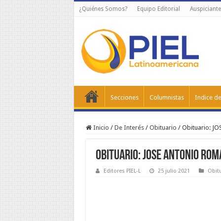
¿Quiénes Somos?
Equipo Editorial
Auspiciante
Secciones
Columnistas
Indice de
Inicio
/
De Interés
/
Obituario
/
Obituario: 
Obituario: JOSE ANTONIO RO
Editores PIEL-L
25 julio 2021
Obit