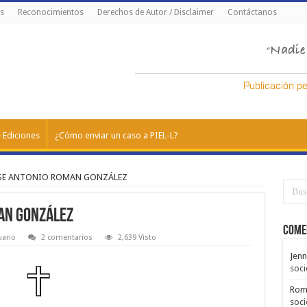
s
Reconocimientos
Derechos de Autor / Disclaimer
Contáctanos
 Ediciones
¿Cómo enviar un caso a PIEL-L?
JOSE ANTONIO ROMAN GONZÁLEZ
MAN GONZÁLEZ
Come
uario
2 comentarios
2,639 Visto
Jenn
soci
Rom
soci