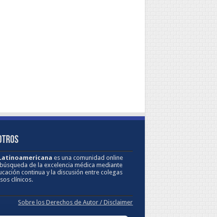
OTROS
 Latinoamericana
es una comunidad online
 búsqueda de la excelencia médica mediante
ucación continua y la discusión entre colegas
sos clínicos.
Sobre los Derechos de Autor / Disclaimer