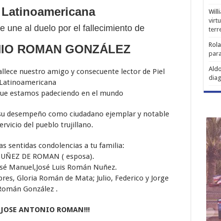
 Latinoamericana
Will
virt
e une al duelo por el fallecimiento de
ter
Rol
NIO ROMAN GONZÁLEZ
para
Aldo
llece nuestro amigo y consecuente lector de Piel
diag
Latinoamericana
que estamos padeciendo en el mundo
su desempeño como ciudadano ejemplar y notable
ervicio del pueblo trujillano.
 sentidas condolencias a tu familia:
UÑEZ DE ROMAN ( esposa).
José Manuel,José Luis Román Nuñez.
s, Gloria Román de Mata; Julio, Federico y Jorge
Román González .
JOSE ANTONIO ROMAN!!!