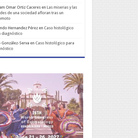
iam Omar Ortiz Caceres
en
Las miserias y las
udes de una sociedad afloran tras un
remoto
ando Hernandez Pérez
en
Caso histológico
 diagnóstico
 González-Serva
en
Caso histológico para
nóstico