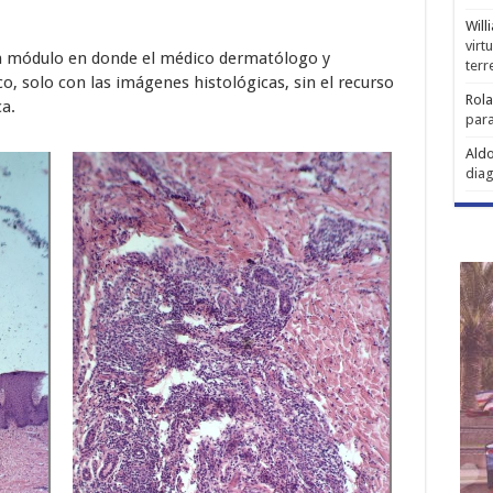
Will
virt
 un módulo en donde el médico dermatólogo y
ter
, solo con las imágenes histológicas, sin el recurso
Rol
ca.
para
Aldo
diag