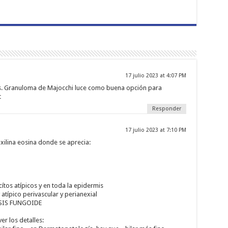
17 julio 2023 at 4:07 PM
tis. Granuloma de Majocchi luce como buena opción para
t
Responder
17 julio 2023 at 7:10 PM
ilina eosina donde se aprecia:
tos atípicos y en toda la epidermis
 y atípico perivascular y perianexial
OSIS FUNGOIDE
ver los detalles: