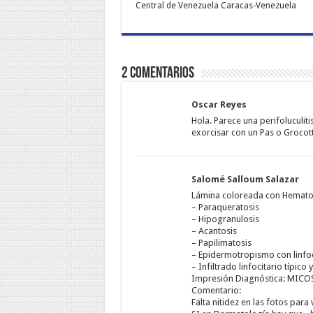
Central de Venezuela Caracas-Venezuela
2 comentarios
Oscar Reyes
Hola. Parece una perifoluculi
exorcisar con un Pas o Grocot
Salomé Salloum Salazar
Lámina coloreada con Hematox
– Paraqueratosis
– Hipogranulosis
– Acantosis
– Papilimatosis
– Epidermotropismo con linfocí
– Infiltrado linfocitario típico
Impresión Diagnóstica: MIC
Comentario:
Falta nitidez en las fotos para 