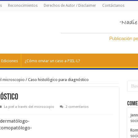
s
Reconocimientos
Derechos de Autor / Disclaimer
Contáctanos
 Ediciones
¿Cómo enviar un caso a PIEL-L?
del microscopio
/
Caso histológico para diagnóstico
nóstico
Come
La piel a través del microscopio
2 comentarios
Jenn
dermatólogo-
soci
tomopatólogo-
Rom
soci