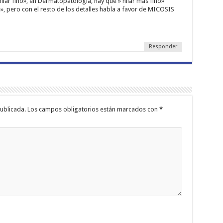
lar fino», en Dermatopatología, hay que » hilar más fino»
», pero con el resto de los detalles habla a favor de MICOSIS
Responder
ublicada.
Los campos obligatorios están marcados con
*