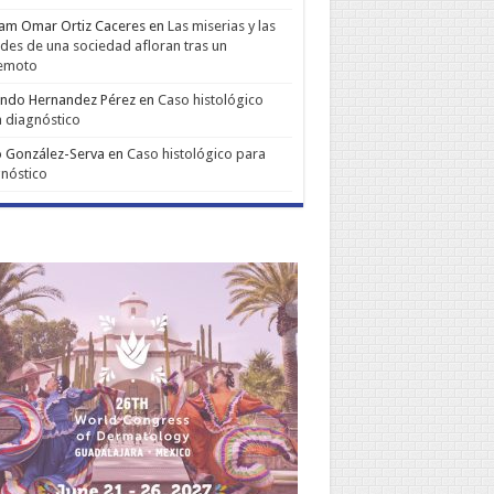
iam Omar Ortiz Caceres
en
Las miserias y las
udes de una sociedad afloran tras un
remoto
ando Hernandez Pérez
en
Caso histológico
 diagnóstico
 González-Serva
en
Caso histológico para
nóstico