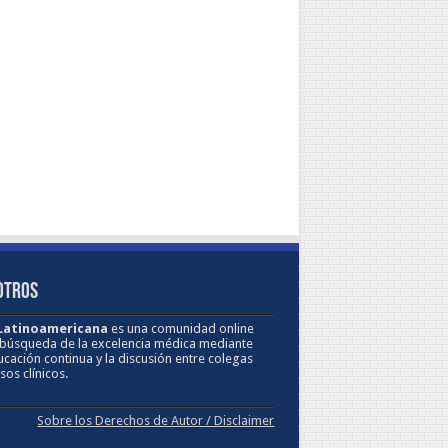
OTROS
 Latinoamericana
es una comunidad online
 búsqueda de la excelencia médica mediante
ucación continua y la discusión entre colegas
sos clínicos.
Sobre los Derechos de Autor / Disclaimer