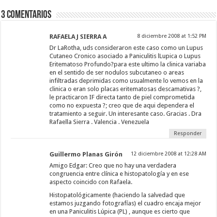
3 comentarios
RAFAELA J SIERRA A
8 diciembre 2008 at 1:52 PM
Dr LaRotha, uds consideraron este caso como un Lupus
Cutaneo Cronico asociado a Paniculitis lLupica o Lupus
Eritematoso Profundo?para este ultimo la clinica variaba
en el sentido de ser nodulos subcutaneo o areas
infiltradas deprimidas como usualmente lo vemos en la
clinica o eran solo placas eritematosas descamativas ?,
le practicaron IF directa tanto de piel comprometida
como no expuesta ?; creo que de aqui dependera el
tratamiento a seguir. Un interesante caso. Gracias . Dra
Rafaella Sierra . Valencia . Venezuela
Responder
Guillermo Planas Girón
12 diciembre 2008 at 12:28 AM
Amigo Edgar: Creo que no hay una verdadera
congruencia entre clínica e histopatología y en ese
aspecto coincido con Rafaela.
Histopatológicamente (haciendo la salvedad que
estamos juzgando fotografías) el cuadro encaja mejor
en una Paniculitis Lúpica (PL) , aunque es cierto que