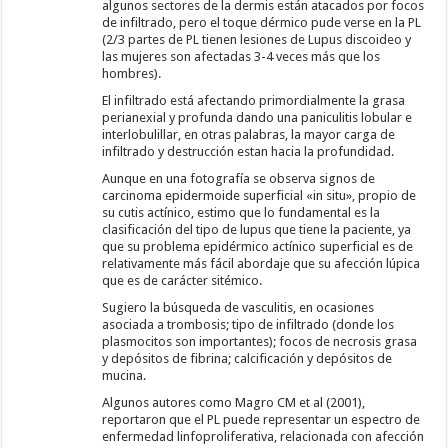
algunos sectores de la dermis están atacados por focos
de infiltrado, pero el toque dérmico pude verse en la PL
(2/3 partes de PL tienen lesiones de Lupus discoideo y
las mujeres son afectadas 3-4 veces más que los
hombres).
El infiltrado está afectando primordialmente la grasa
perianexial y profunda dando una paniculitis lobular e
interlobulillar, en otras palabras, la mayor carga de
infiltrado y destrucción estan hacia la profundidad.
Aunque en una fotografía se observa signos de
carcinoma epidermoide superficial «in situ», propio de
su cutis actínico, estimo que lo fundamental es la
clasificación del tipo de lupus que tiene la paciente, ya
que su problema epidérmico actínico superficial es de
relativamente más fácil abordaje que su afección lúpica
que es de carácter sitémico.
Sugiero la búsqueda de vasculitis, en ocasiones
asociada a trombosis; tipo de infiltrado (donde los
plasmocitos son importantes); focos de necrosis grasa
y depósitos de fibrina; calcificación y depósitos de
mucina.
Algunos autores como Magro CM et al (2001),
reportaron que el PL puede representar un espectro de
enfermedad linfoproliferativa, relacionada con afección