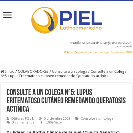
Inicio
/
COLABORADORES
/
Consulte a un colega
/
Consulte a un Colega
Nº5: Lupus Eritematoso cutáneo remedando Queratosis actínica
Consulte a un Colega Nº5: Lupus
Eritematoso cutáneo remedando Queratosis
actínica
Editores PIEL-L
5 diciembre 2008
Consulte a un colega
3 comentarios
6,809 Visto
Dr Edgar La Rotha Clínica de la piel (Clinica Sanatrix)