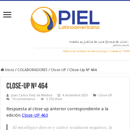
Inicio
/
COLABORADORES
/
Close-UP
/
Close-Up Nº 464
Close-Up Nº 464
Juan Carlos Diez de Medina
4 diciembre 2023
Close-UP
10 comentarios
3,755 Visto
Respuesta al close up anterior correspondiente a la
edición
Close-UP 463
El micológico directo y cultivo resultaron negativos, la