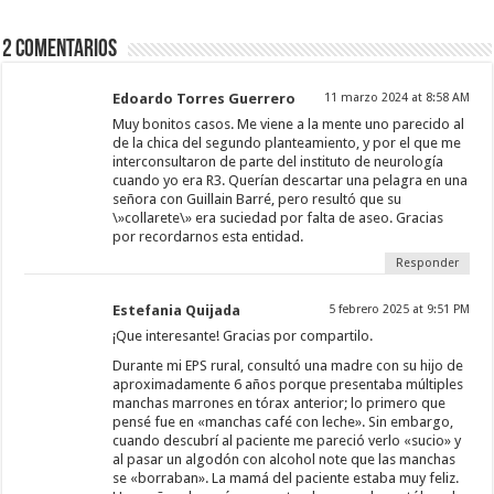
2 comentarios
Edoardo Torres Guerrero
11 marzo 2024 at 8:58 AM
Muy bonitos casos. Me viene a la mente uno parecido al
de la chica del segundo planteamiento, y por el que me
interconsultaron de parte del instituto de neurología
cuando yo era R3. Querían descartar una pelagra en una
señora con Guillain Barré, pero resultó que su
\»collarete\» era suciedad por falta de aseo. Gracias
por recordarnos esta entidad.
Responder
Estefania Quijada
5 febrero 2025 at 9:51 PM
¡Que interesante! Gracias por compartilo.
Durante mi EPS rural, consultó una madre con su hijo de
aproximadamente 6 años porque presentaba múltiples
manchas marrones en tórax anterior; lo primero que
pensé fue en «manchas café con leche». Sin embargo,
cuando descubrí al paciente me pareció verlo «sucio» y
al pasar un algodón con alcohol note que las manchas
se «borraban». La mamá del paciente estaba muy feliz.