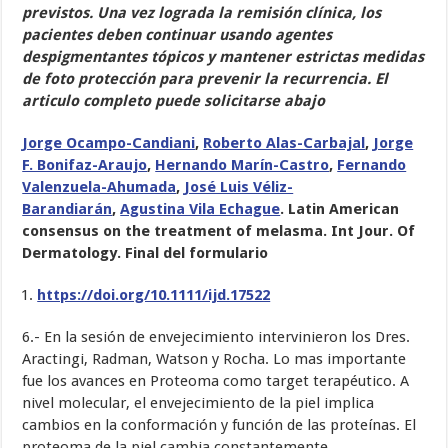
previstos. Una vez lograda la remisión clínica, los
pacientes deben continuar usando agentes
despigmentantes tópicos y mantener estrictas medidas
de foto protección para prevenir la recurrencia. El
articulo completo puede solicitarse abajo
Jorge Ocampo-Candiani
,
Roberto Alas-Carbajal
,
Jorge
F. Bonifaz-Araujo
,
Hernando Marín-Castro
,
Fernando
Valenzuela-Ahumada
,
José Luis Véliz-
Barandiarán
,
Agustina Vila Echague
.
Latin American
consensus on the treatment of melasma. Int Jour. Of
Dermatology.
Final del formulario
https://doi.org/10.1111/ijd.17522
6.- En la sesión de envejecimiento intervinieron los Dres.
Aractingi, Radman, Watson y Rocha. Lo mas importante
fue los avances en Proteoma como target terapéutico. A
nivel molecular, el envejecimiento de la piel implica
cambios en la conformación y función de las proteínas. El
proteoma de la piel cambia constantemente,