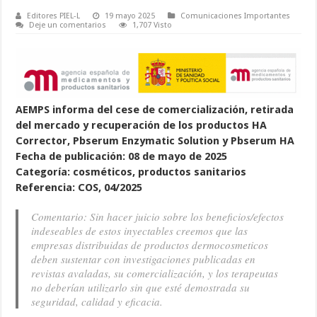
Editores PIEL-L
19 mayo 2025
Comunicaciones Importantes
Deje un comentarios
1,707 Visto
AEMPS informa del cese de comercialización, retirada
del mercado y recuperación de los productos HA
Corrector, Pbserum Enzymatic Solution y Pbserum HA
Fecha de publicación: 08 de mayo de 2025
Categoría: cosméticos, productos sanitarios
Referencia: COS, 04/2025
Comentario: Sin hacer juicio sobre los beneficios/efectos
indeseables de estos inyectables creemos que las
empresas distribuidas de productos dermocosmeticos
deben sustentar con investigaciones publicadas en
revistas avaladas, su comercialización, y los terapeutas
no deberían utilizarlo sin que esté demostrada su
seguridad, calidad y eficacia.