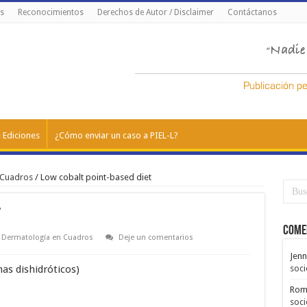
s
Reconocimientos
Derechos de Autor / Disclaimer
Contáctanos
 Ediciones
¿Cómo enviar un caso a PIEL-L?
 Cuadros
/
Low cobalt point-based diet
t
Come
Dermatología en Cuadros
Deje un comentarios
Jenn
as dishidróticos)
soci
Rom
soci