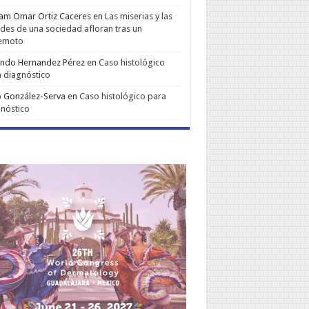
iam Omar Ortiz Caceres
en
Las miserias y las
udes de una sociedad afloran tras un
remoto
ando Hernandez Pérez
en
Caso histológico
 diagnóstico
 González-Serva
en
Caso histológico para
nóstico