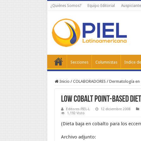
¿Quiénes Somos?
Equipo Editorial
Auspiciante
Secciones
Columnistas
Indice de
Inicio
/
COLABORADORES
/
Dermatología en
Low cobalt point-based die
Editores PIEL-L
12 diciembre 2008
1,192 Visto
(Dieta baja en cobalto para los eccem
Archivo adjunto: