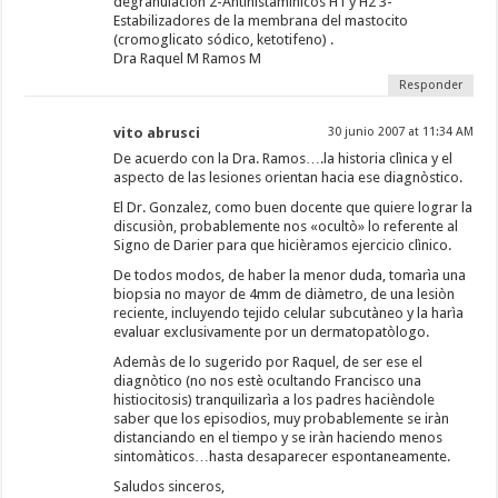
degranulación 2-Antihistamínicos H1 y H2 3-
Estabilizadores de la membrana del mastocito
(cromoglicato sódico, ketotifeno) .
Dra Raquel M Ramos M
Responder
vito abrusci
30 junio 2007 at 11:34 AM
De acuerdo con la Dra. Ramos….la historia clìnica y el
aspecto de las lesiones orientan hacia ese diagnòstico.
El Dr. Gonzalez, como buen docente que quiere lograr la
discusiòn, probablemente nos «ocultò» lo referente al
Signo de Darier para que hicièramos ejercicio clìnico.
De todos modos, de haber la menor duda, tomarìa una
biopsia no mayor de 4mm de diàmetro, de una lesiòn
reciente, incluyendo tejido celular subcutàneo y la harìa
evaluar exclusivamente por un dermatopatòlogo.
Ademàs de lo sugerido por Raquel, de ser ese el
diagnòtico (no nos estè ocultando Francisco una
histiocitosis) tranquilizarìa a los padres hacièndole
saber que los episodios, muy probablemente se iràn
distanciando en el tiempo y se iràn haciendo menos
sintomàticos…hasta desaparecer espontaneamente.
Saludos sinceros,