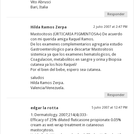
Vito Abrusci
Bari, Italia
Responder
Hilda Ramos Zerpa
2 julio 2007 at 2:47 PM
Mastocitosis (ÜRTICARIA PIGMENTOSA») De acuerdo
con mi querida amiga Raquel Ramos.
De los examenes complementarios agregaria estudio
Gastroenterologico para descartar Mastositosis
sistemica ya que los examenes hematologicos, de
Coagulacion, metabolitos en sangre y orina y Biopsia
cutanea ya los hizo Raquel/
Por el bien del bebe, espero sea cutanea.
saludos
Hilda Ramos Zerpa.
Valencia/Venezuela.
Responder
edgar la rotta
5 julio 2007 at 12:47 PM
1: Dermatology. 2007;214(4):333-
Efficacy of 25% diluted fluticasone propionate 0.05%
cream as wet-wrap treatment in cutaneous
mastocytosis.