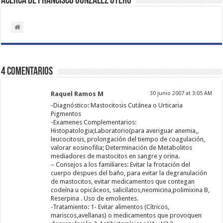
Acerca de Francisco Gonzalez Otero
4 comentarios
Raquel Ramos M
30 junio 2007 at 3:05 AM
-Diagnóstico: Mastocitosis Cutánea o Urticaria
Pigmentos
-Examenes Complementarios:
Histopatologia;Laboratorio(para averiguar anemia,,
leucocitosis, prolongación del tiempo de coagulación,
valorar eosinofilia; Determinación de Metabolitos
mediadores de mastocitos en sangre y orina.
– Consejos a los familiares: Evitar la frotación del
cuerpo despues del baño, para evitar la degranulación
de mastocitos, evitar medicamentos que contegan
codeína u opicáceos, salicilatos,neomicina,polimixina B,
Reserpina . Uso de emolientes.
-Tratamiento: 1- Evitar alimentos (Cítricos,
mariscos,avellanas) o medicamentos que provoquen