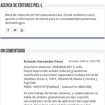
Acerca de Editores PIEL-L
Mesa de redacción de Piel Latinoamericana. Donde recibimos casos,
aportes e información de interés para la comunidad latinoamericana
dermatólogica
Un comentario
Rolando Hernández Pérez
24 enero 2009 at 10:35 PM
Acta Derm Venereol. 2006;86(5):453-5. Links
Depot leuprorelin acetate-induced granulomas
manifested as persistent suppurative nodules.Ferran M,
Giménez-Arnau A, Toll A, Yébenes M, Baena V, Lloreta J,
Pujol RM.
PMID: 16955197 [PubMed – indexed for MEDLINE]
En este trabajo de Ferran; Gimenez, y colaboradores se
habla de nódulos granulomatosos tipo reacción
sarcoidal pero en lel sitis de aplicación del Leuprolide