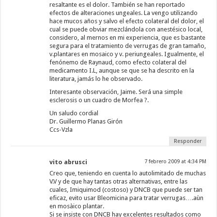
resaltante es el dolor. También se han reportado
efectos de alteraciones ungeales. La vengo utilizando
hace mucos años y salvo el efecto colateral del dolor, el
cual se puede obviar mezclándola con anestésico local,
considero, al mernos en mi experiencia, que es bastante
segura para el tratamiento de verrugas de gran tamaño,
v.plantares en mosaico y v. periungeales. Igualmente, el
fenónemo de Raynaud, como efecto colateral del
medicamento I.L, aunque se que se ha descrito en la
literatura, jamás lo he observado.
Interesante observación, Jaime. Será una simple
esclerosis o un cuadro de Morfea ?.
Un saludo cordial
Dr. Guillermo Planas Girón
Ccs-Vzla
Responder
vito abrusci
7 febrero 2009 at 4:34 PM
Creo que, teniendo en cuenta lo autolimitado de muchas
V.V y de que hay tantas otras alternativas, entre las
cuales, Imiquimod (costoso) y DNCB que puede ser tan
eficaz, evito usar Bleomicina para tratar verrugas….aùn
en mosàico plantar.
Si se insiste con DNCB hay excelentes resultados como