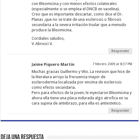
con Bleomicina y con menos efectos colaterales
(especialmente si se emplea el DNCB en vaselina).
Creo que es importante descartar, como dice el Dr.
Planas ,que no se trate de una esclerosis o fibrosis
secundaria a la severa irritaciòn tisular que a menudo
produce la Bleomicina.
Cordiales saludos,
V. Abrusci V.
Responder
Jaime Piquero Martín
7 febrero 2009 at 8:37 PM
Muchas gracias Guillermo y Vito. La revision que hice de
la literatura arrojo la frecuencia mayor de
esclerodermia localizada por encima de esclerosis
como efecto secundaria.
Pero para efectos de la joven; le inyectaron Bleomicina y
ahora ella tiene una placa indurada algo atrofica en su
cara supina de antebrazo, para ella es antiestetico.
Responder
Deja una respuesta