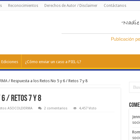
s
Reconocimientos
Derechos de Autor / Disclaimer
Contáctanos
 Ediciones
¿Cómo enviar un caso a PIEL-L?
ERMA
/
Respuesta a los Retos No 5 y 6 / Retos 7 y 8
6 / Retos 7 y 8
Come
etos ASOCOLDERMA
2 comentarios
4,457 Visto
Jenn
soci
Rom
soci