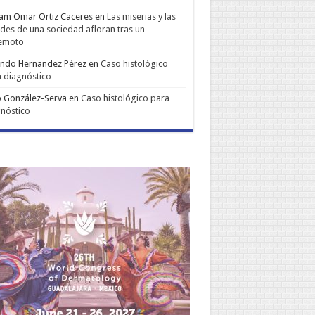
iam Omar Ortiz Caceres
en
Las miserias y las
udes de una sociedad afloran tras un
remoto
ando Hernandez Pérez
en
Caso histológico
 diagnóstico
 González-Serva
en
Caso histológico para
nóstico