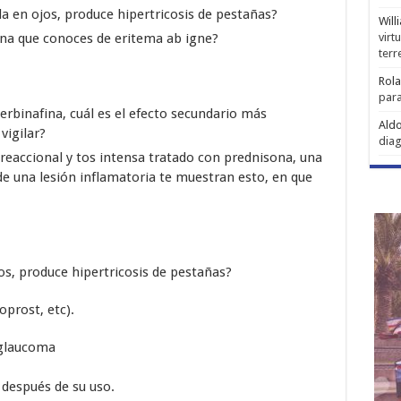
a en ojos, produce hipertricosis de pestañas?
Will
na que conoces de eritema ab igne?
virt
ter
Rol
para
erbinafina, cuál es el efecto secundario más
Aldo
vigilar?
diag
 reaccional y tos intensa tratado con prednisona, una
de una lesión inflamatoria te muestran esto, en que
os, produce hipertricosis de pestañas?
prost, etc).
 glaucoma
 después de su uso.