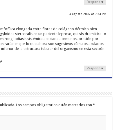
Responder
4 agosto 2007 at 7:34 PM
a amfofílica elongada entre fibras de colágeno dérmico bien
gyloides stercoralis en un paciente leproso, quizás dramática- o
estrongilodiasis sistémica asociada a inmunosupresión por
ostrarían mejor lo que ahora son sugestivos cúmulos azulados
 inferior de la estructura tubular del organismo en esta sección.
SA
Responder
ublicada.
Los campos obligatorios están marcados con
*