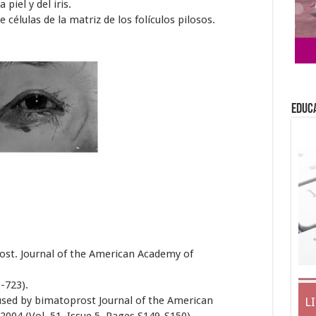
iel y del iris.
células de la matriz de los folículos pilosos.
EDUC
ost. Journal of the American Academy of
1-723).
used by bimatoprost Journal of the American
L
04 (Vol. 51, Issue 5, Pages S149-S150)