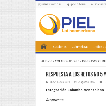
¿Quiénes Somos?
Equipo Editorial
Auspiciante
Secciones
Columnistas
Indice de
Inicio
/
COLABORADORES
/
Retos ASOCOLD
Respuesta a los Retos No 5 y 
MESA COCK Jairo
2 agosto 2007
R
Integración Colombo-Venezolana
Respuestas