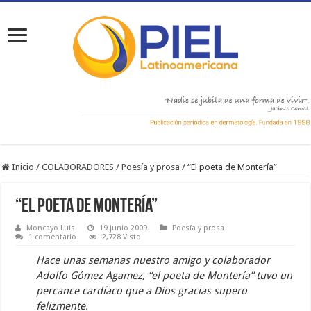
Inicio
/
COLABORADORES
/
Poesí­a y prosa
/
“El poeta de Montería”
“El poeta de Montería”
Moncayo Luis
19 junio 2009
Poesí­a y prosa
1 comentario
2,728 Visto
Hace unas semanas nuestro amigo y colaborador
Adolfo Gómez Agamez, “el poeta de Montería” tuvo un
percance cardíaco que a Dios gracias supero
felizmente.