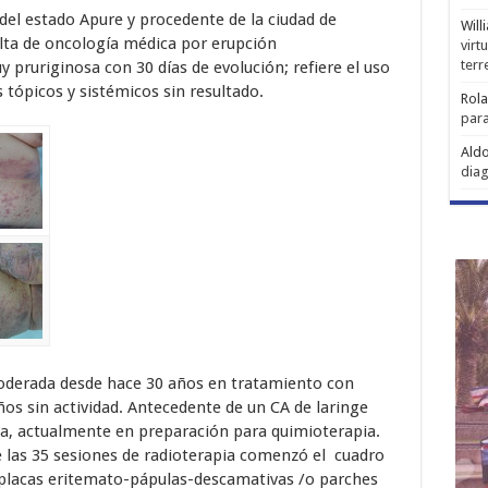
del estado Apure y procedente de la ciudad de
Will
ulta de oncología médica por erupción
virt
ter
pruriginosa con 30 días de evolución; refiere el uso
ópicos y sistémicos sin resultado.
Rol
para
Aldo
diag
oderada desde hace 30 años en tratamiento con
s sin actividad. Antecedente de un CA de laringe
ia, actualmente en preparación para quimioterapia.
de las 35 sesiones de radioterapia comenzó el cuadro
placas eritemato-pápulas-descamativas /o parches