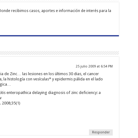
Donde recibimos casos, aportes e información de interés para la
25 julio 2009 at 6:54 PM
a de Zinc… las lesiones en los últimos 30 dias, el cancer
, la histología con vesículas* y epidermis pálida en el lado
lógica…
itis enteropathica delaying diagnosis of zinc deficiency: a
w
l. 2008;35(1)
Responder