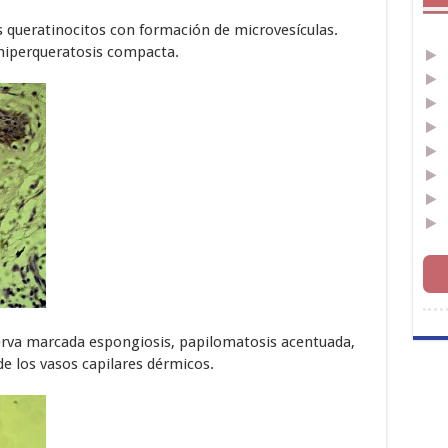
 queratinocitos con formación de microvesículas.
hiperqueratosis compacta.
va marcada espongiosis, papilomatosis acentuada,
de los vasos capilares dérmicos.