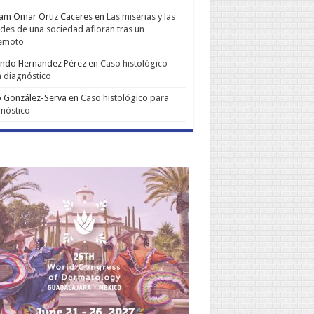
iam Omar Ortiz Caceres
en
Las miserias y las
udes de una sociedad afloran tras un
remoto
ando Hernandez Pérez
en
Caso histológico
 diagnóstico
 González-Serva
en
Caso histológico para
nóstico