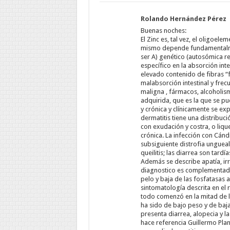
Rolando Hernández Pérez
Buenas noches:
El Zinc es, tal vez, el oligoel
mismo depende fundamentalmen
ser A) genético (autosómica r
específico en la absorción intes
elevado contenido de fibras “f
malabsorción intestinal y frec
maligna , fármacos, alcoholism
adquirida, que es la que se p
y crónica y clínicamente se exp
dermatitis tiene una distribució
con exudación y costra, o liqu
crónica. La infección con Cánd
subsiguiente distrofia ungueal.
queilitis; las diarrea son tar
Además se describe apatía, irri
diagnostico es complementado p
pelo y baja de las fosfatasas a
sintomatología descrita en el 
todo comenzó en la mitad de l
ha sido de bajo peso y de baja 
presenta diarrea, alopecia y las
hace referencia Guillermo Plan