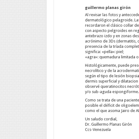
guillermo planas girón
Al revisar las fotos y antecce
dermatológico pelagroide. Las
recordaron el clásico collar d
con aspecto pelgroides en regi
antebrazo izdo y en zonas des
acrónimo de 3Ds (dermatitis, d
presencia de la tríada complet
significa: «pella»: piel;
«agra»: quemadura limitada o
Histológicamente, puede prese
necrolítico y de la acrodermat
según el tipo de lesión biops
dermis superficial y dilatacion
observé queratinocitos necrótic
y/o sub-aguda espongiforme.
Como se trata de una paciente 
posible el déficit de oligoele
como el que asoma Jairo de A
Un saludo cordial,
Dr. Guillermo Planas Girón
Ccs-Venezuela