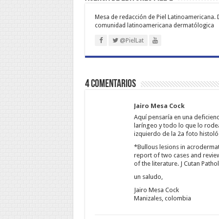
Mesa de redacción de Piel Latinoamericana. 
comunidad latinoamericana dermatólogica
@PielLat
4 comentarios
Jairo Mesa Cock
Aquí pensaría en una deficienci
laríngeo y todo lo que lo rodea
izquierdo de la 2a foto histo
*Bullous lesions in acrodermat
report of two cases and revie
of the literature. J Cutan Patho
un saludo,
Jairo Mesa Cock
Manizales, colombia