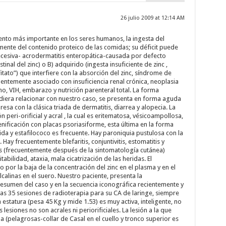
26 julio 2009 at 12:14 AM
emento más importante en los seres humanos, la ingesta del
te del contenido proteico de las comidas; su déficit puede
ecesiva- acrodermatitis enteropática-causada por defecto
tinal del zinc) o B) adquirido (ingesta insuficiente de zinc ,
itato”) que interfiere con la absorción del zinc, síndrome de
uentemente asociado con insuficiencia renal crónica, neoplasia
o, VIH, embarazo y nutrición parenteral total. La forma
udiera relacionar con nuestro caso, se presenta en forma aguda
resa con la clásica triada de dermatitis, diarrea y alopecia. La
n peri-orificial y acral , la cual es eritematosa, vésicoampollosa,
enificación con placas psoriasiforme, esta última en la forma
ida y estafilococo es frecuente. Hay paroniquia pustulosa con la
 Hay frecuentemente blefaritis, conjuntivitis, estomatitis y
días (frecuentemente después de la sintomatología cutánea)
tabilidad, ataxia, mala cicatrización de las heridas. El
or la baja de la concentración del zinc en el plasma y en el
lcalinas en el suero. Nuestro paciente, presenta la
resumen del caso y en la secuencia iconográfica recientemente y
as 35 sesiones de radioterapia para su CA de laringe, siempre
estatura (pesa 45 Kg y mide 1.53) es muy activa, inteligente, no
 lesiones no son acrales ni periorificiales. La lesión a la que
a (pelagrosas-collar de Casal en el cuello y tronco superior es