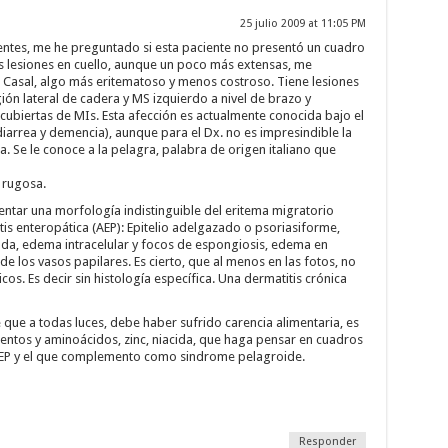
25 julio 2009 at 11:05 PM
dentes, me he preguntado si esta paciente no presentó un cuadro
 lesiones en cuello, aunque un poco más extensas, me
e Casal, algo más eritematoso y menos costroso. Tiene lesiones
ón lateral de cadera y MS izquierdo a nivel de brazo y
cubiertas de MIs. Esta afección es actualmente conocida bajo el
iarrea y demencia), aunque para el Dx. no es impresindible la
a. Se le conoce a la pelagra, palabra de origen italiano que
 rugosa.
ntar una morfología indistinguible del eritema migratorio
itis enteropática (AEP): Epitelio adelgazado o psoriasiforme,
iada, edema intracelular y focos de espongiosis, edema en
 de los vasos papilares. Es cierto, que al menos en las fotos, no
os. Es decir sin histología específica. Una dermatitis crónica
que a todas luces, debe haber sufrido carencia alimentaria, es
mentos y aminoácidos, zinc, niacida, que haga pensar en cuadros
EP y el que complemento como sindrome pelagroide.
Responder