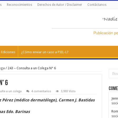
s
Reconocimientos
Derechos de Autor / Disclaimer
Contáctanos
 Ediciones
¿Cómo enviar un caso a PIEL-L?
ega
/
243 – Consulta a un Colega N° 6
N° 6
Come
lte a un colega
4 comentarios
3,993 Visto
Jenn
 Pérez (médico dermatólogo), Carmen J. Bastidas
soci
nas Edo. Barinas
Rom
soci