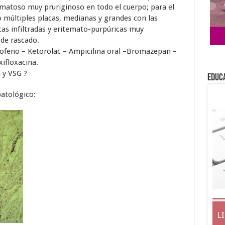
matoso muy pruriginoso en todo el cuerpo; para el
últiples placas, medianas y grandes con las
cas infiltradas y eritemato-purpúricas muy
 de rascado.
feno – Ketorolac – Ampicilina oral –Bromazepan –
ifloxacina.
y VSG ?
EDUC
atológico:
L