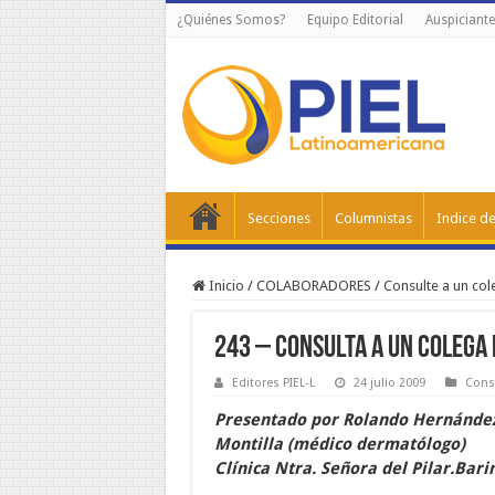
¿Quiénes Somos?
Equipo Editorial
Auspiciante
Secciones
Columnistas
Indice de
Inicio
/
COLABORADORES
/
Consulte a un col
243 – Consulta a un Colega 
Editores PIEL-L
24 julio 2009
Consu
Presentado por Rolando Hernández
Montilla (médico dermatólogo)
Clínica Ntra. Señora del Pilar.Bari