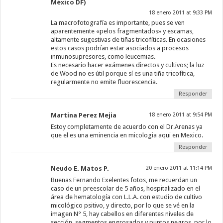
México DF)
18 enero 2011 at 9:33 PM
La macrofotografía es importante, pues se ven
aparentemente «pelos fragmentados» y escamas,
altamente sugestivas de tiñas tricofíticas. En ocasiones
estos casos podrían estar asociados a procesos
inmunosupresores, como leucemias.
Es necesario hacer exámenes directos y cultivos; la luz
de Wood no es útil porque sí es una tiña tricofítica,
regularmente no emite fluorescencia.
Responder
Martina Perez Mejia
18 enero 2011 at 9:54 PM
Estoy completamente de acuerdo con el Dr.Arenas ya
que el es una eminencia en micologia aqui en Mexico.
Responder
Neudo E. Matos P.
20 enero 2011 at 11:14 PM
Buenas Fernando Exelentes fotos, me recuerdan un
caso de un preescolar de 5 años, hospitalizado en el
área de hematología con L.L.A. con estudio de cultivo
micológico psitivo, y directo, por lo que se vé en la
imagen N° 5, hay cabellos en diferentes niveles de
sección, segmentos engrosados y puntos negros, por lo