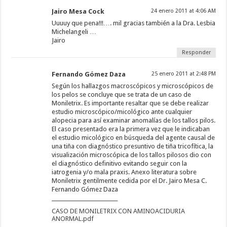
Jairo Mesa Cock
24 enero 2011 at 4:06 AM
Uuuuy que pena!!!…. mil gracias también a la Dra. Lesbia
Michelangeli …
Jairo
Responder
Fernando Gómez Daza
25 enero 2011 at 2:48 PM
Según los hallazgos macroscópicos y microscópicos de
los pelos se concluye que se trata de un caso de
Moniletrix. Es importante resaltar que se debe realizar
estudio microscópico/micológico ante cualquier
alopecia para así examinar anomalías de los tallos pilos.
El caso presentado era la primera vez que le indicaban
el estudio micológico en búsqueda del agente causal de
una tiña con diagnóstico presuntivo de tiña tricofítica, la
visualización microscópica de los tallos pilosos dio con
el diagnóstico definitivo evitando seguir con la
iatrogenia y/o mala praxis. Anexo literatura sobre
Moniletrix gentilmente cedida por el Dr. Jairo Mesa C.
Fernando Gómez Daza
__________________________
CASO DE MONILETRIX CON AMINOACIDURIA
ANORMAL.pdf