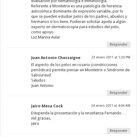
evaluación por hematología e inmunología.
Referente a Moniletrix es una patología de herencia
autosómica dominante de expresión variable, por lo
que se pueden estudiar pelos de los padres, abuelos y
hermanos si los tiene. Pudieran solicitar ayuda a algún
experto en dermatoscopia para estudios del pelo,
como apoyo.
Luz Marina Aular
Responder
Juan Antonio Chassaigne
23 enero 2011 at 1:20 PM
El aspecto de los pelos en rosario (constricciones
periódicas) permite pensar en Moniletrix o Síndrome de
Sabouraud
Saludos
Juan Antonio
Responder
Jairo Mesa Cock
24 enero 2011 at 4:04 AM
Estupenda la presentación y la enseñanza Fernando…
mil gracias,
jairo
Responder