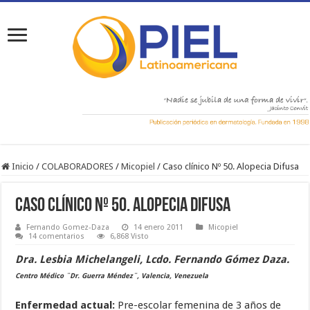
Inicio
/
COLABORADORES
/
Micopiel
/
Caso clínico Nº 50. Alopecia Difusa
Caso clínico Nº 50. Alopecia Difusa
Fernando Gomez-Daza
14 enero 2011
Micopiel
14 comentarios
6,868 Visto
Dra. Lesbia Michelangeli, Lcdo. Fernando Gómez Daza.
Centro Médico ¨Dr. Guerra Méndez¨, Valencia, Venezuela
Enfermedad actual:
Pre-escolar femenina de 3 años de