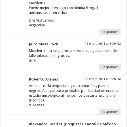
Moniletrix.
Puede mejorar en algo con biotina 5 mg/d
administradas en ciclos
Dra M.B Leroux
Argentina
Responder
Jairo Mesa Cock
18 enero 2011 at 5:29 PM
Moniletrix… a simple vista se ve el adelgazamiento del
tallo piloso… mil gracias,
jairo
Responder
Roberto Arenas
18 enero 2011 at 9:28 PM
Ademas de la alopecia hay descamación y puntos
negros. Aunque poco probable por la edad de inicio un
estudio micológico al menos nos descartaria una tiña
tricofítica.
R. Arenas
Responder
Alexandro Bonifaz (Hospital General de México.