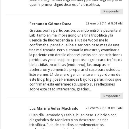
que mi primer dignóstico es tiña tricofítica.
Responder
Fernando Gómez Daza
22 enero 2011 at 8:01 AM
Gracias por la participación, cuando entró la paciente al
Lab. también me impresionó una tiña tricofítica y la
usencia de fluorescencia a la luz de Wood me lo
confirmaba, pensé que iba a ser otro caso mas de una
tiña mal tratada. Pero al tomar la muestra y examinar a
la paciente con detalle observé pelos con constricciones
periódicas y no los típicos puntos negros característicos
de las tiñas tricofíticas (endothrix), las sinapsis se
aceleraron y comencé a preparar el caso para ustedes.
Este viernes 21 de enero gentilmente el mayordomo de
este Blog Ing. José Hernández bajó los paraclínicos que
confirman esta enfermedad. Espero sus reflexiones
sobre este caso interesante, gracias…
Responder
Luz Marina Aular Machado
22 enero 2011 at 8:15 AM
Buen día Fernando y Lesbia, buen caso. Coincido con
diagnóstico de Moniletix y no descartar una tiña
tricofìtica. Plan de estudios complementarios,