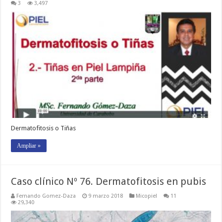
3
3,497
Dermatofitosis o Tiñas
Ampliar »
Caso clínico Nº 76. Dermatofitosis en pubis
Fernando Gomez-Daza
9 marzo 2018
Micopiel
11
29,340