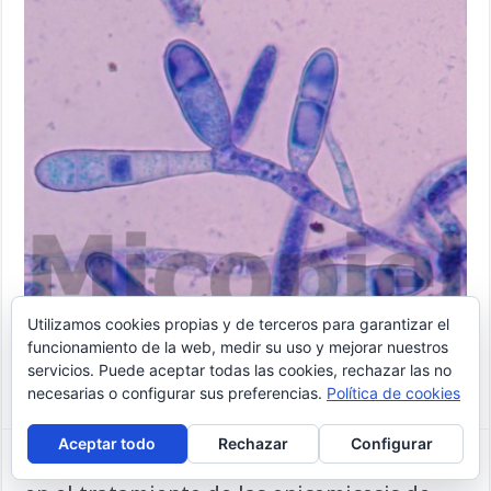
Utilizamos cookies propias y de terceros para garantizar el
funcionamiento de la web, medir su uso y mejorar nuestros
No hay extracto porque es una entrada protegida.
servicios. Puede aceptar todas las cookies, rechazar las no
Ampliar »
necesarias o configurar sus preferencias.
Política de cookies
Aceptar todo
Rechazar
Configurar
Opciones terapéuticas no farmacológicas