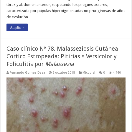
tórax y abdomen anterior, respetando los pliegues axilares,
caracterizada por pápulas hiperpigmentadas no pruriginosas de años
de evolución
Ampliar »
Caso clínico Nº 78. Malasseziosis Cutánea
Cortico Estropeada: Pitiriasis Versicolor y
Foliculitis por
Malassezia
Fernando Gomez-Daza
5 octubre 2018
Micopiel
0
4,740