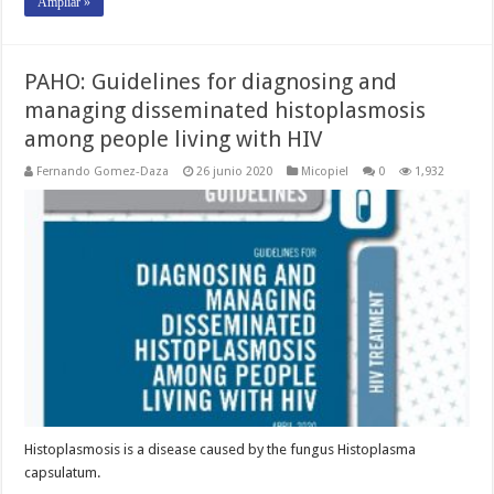
Ampliar »
PAHO: Guidelines for diagnosing and
managing disseminated histoplasmosis
among people living with HIV
Fernando Gomez-Daza
26 junio 2020
Micopiel
0
1,932
Histoplasmosis is a disease caused by the fungus Histoplasma
capsulatum.