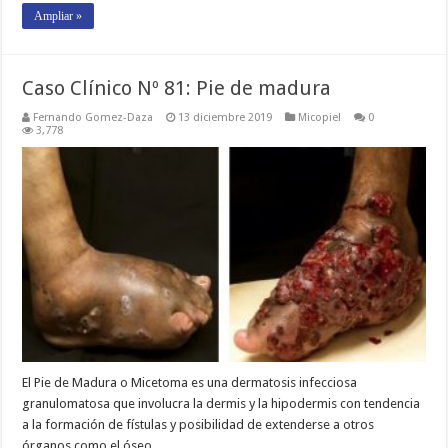
Ampliar »
Caso Clínico Nº 81: Pie de madura
Fernando Gomez-Daza
13 diciembre 2019
Micopiel
0
3,778
El Pie de Madura o Micetoma es una dermatosis infecciosa
granulomatosa que involucra la dermis y la hipodermis con tendencia
a la formación de fístulas y posibilidad de extenderse a otros
órganos como el óseo