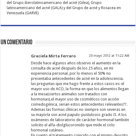
del Grupo iberolatinoamericano del acné (Gilea), Grupo
latinoamericano del acné (GALA) y del Grupo de acné y Rosacea en
Venezuela (GARVE)
Un comentario
Graciela Mirta Ferraro
20 mayo 2012 at 11:22 AM
Desde hace algunos años observo el aumento en la
consulta de acné después de los 25 años, en mi
experiencia personal, por lo menos el 50% no
presentaba antecedentes de acné en la adolescencia.
las preguntas que me hago frente a estos casos es: el
mayor uso de ACO, la forma en que los alimentos llegan
a la mesa(ciertos animales son tratados con
hormonas),el mayor uso de cosméticos con acción
comedogénica, serian estos antecedentes relevantes??.
Ademas las formas clínicas no siempre son severas en
su mayoría son acné papulo-pustulosos grado II. A los
exámenes de laboratorio de carácter hormonal también
solicito el alfa-diolglucoronido que mide el ciclo
hormonal cutáneo.
En cuanto al tratamiento coincido con el mismo descrito