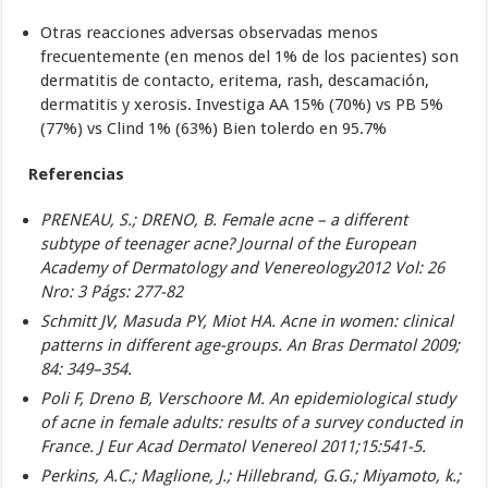
Otras reacciones adversas observadas menos
frecuentemente (en menos del 1% de los pacientes) son
dermatitis de contacto, eritema, rash, descamación,
dermatitis y xerosis. Investiga AA 15% (70%) vs PB 5%
(77%) vs Clind 1% (63%) Bien tolerdo en 95.7%
Referencias
PRENEAU, S.; DRENO, B. Female acne – a different
subtype of teenager acne? Journal of the European
Academy of Dermatology and Venereology2012 Vol: 26
Nro: 3 Págs: 277-82
Schmitt JV, Masuda PY, Miot HA. Acne in women: clinical
patterns in different age-groups. An Bras Dermatol 2009;
84: 349–354.
Poli F, Dreno B, Verschoore M. An epidemiological study
of acne in female adults: results of a survey conducted in
France. J Eur Acad Dermatol Venereol 2011;15:541-5.
Perkins, A.C.; Maglione, J.; Hillebrand, G.G.; Miyamoto, k.;