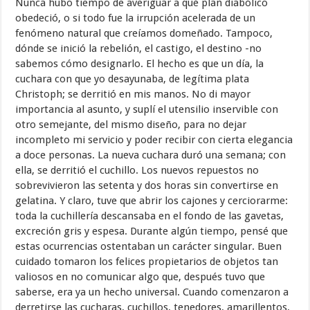
Nunca hubo tiempo de averiguar a qué plan diabólico
obedeció, o si todo fue la irrupción acelerada de un
fenómeno natural que creíamos domeñado. Tampoco,
dónde se inició la rebelión, el castigo, el destino -no
sabemos cómo designarlo. El hecho es que un día, la
cuchara con que yo desayunaba, de legítima plata
Christoph; se derritió en mis manos. No di mayor
importancia al asunto, y suplí el utensilio inservible con
otro semejante, del mismo diseño, para no dejar
incompleto mi servicio y poder recibir con cierta elegancia
a doce personas. La nueva cuchara duró una semana; con
ella, se derritió el cuchillo. Los nuevos repuestos no
sobrevivieron las setenta y dos horas sin convertirse en
gelatina. Y claro, tuve que abrir los cajones y cerciorarme:
toda la cuchillería descansaba en el fondo de las gavetas,
excreción gris y espesa. Durante algún tiempo, pensé que
estas ocurrencias ostentaban un carácter singular. Buen
cuidado tomaron los felices propietarios de objetos tan
valiosos en no comunicar algo que, después tuvo que
saberse, era ya un hecho universal. Cuando comenzaron a
derretirse las cucharas, cuchillos, tenedores, amarillentos,