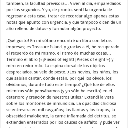
también, la facultad previsora… Viven al día, emparedados
por los segundos. Y yo, de pronto, sentí la urgencia de
regresar a esta casa, tratar de recordar algo apenas estas
notas que apunto con urgencia, y que tampoco dicen de un
año relleno de datos- y formular algún proyecto.
¡Qué gusto! En mi sótano encontré un libro con letras
impresas; es Treasure Island, y gracias a él, he recuperado
el recuerdo de mí mismo, el ritmo de muchas cosas…
Termino el libro («¡Pieces of eight! ¡Pieces of eight!») y
miro en redor mío. La espina dorsal de los objetos
despreciados, su velo de peste. ¿Los novios, los niños, los
que sabían cantar, dónde están, por qué los olvidé, los
olvidamos, durante todo este tiempo? ¿Qué fue de ellos
mientras sólo pensábamos (y yo sólo he escrito) en el
deterioro y creación de nuestros útiles? Extendí la vista
sobre los montones de inmundicia. La opacidad chiclosa
se entrevera en mil rasguños; las llantas y los trapos, la
obsesidad maloliente, la carne inflamada del detritus, se
extienden enterrados por los cauces de asfalto; y pude ver