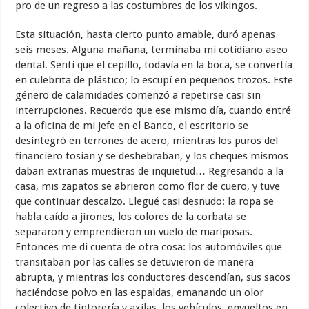
pro de un regreso a las costumbres de los vikingos.
Esta situación, hasta cierto punto amable, duró apenas
seis meses. Alguna mañana, terminaba mi cotidiano aseo
dental. Sentí que el cepillo, todavía en la boca, se convertía
en culebrita de plástico; lo escupí en pequeños trozos. Este
género de calamidades comenzó a repetirse casi sin
interrupciones. Recuerdo que ese mismo día, cuando entré
a la oficina de mi jefe en el Banco, el escritorio se
desintegró en terrones de acero, mientras los puros del
financiero tosían y se deshebraban, y los cheques mismos
daban extrañas muestras de inquietud… Regresando a la
casa, mis zapatos se abrieron como flor de cuero, y tuve
que continuar descalzo. Llegué casi desnudo: la ropa se
habla caído a jirones, los colores de la corbata se
separaron y emprendieron un vuelo de mariposas.
Entonces me di cuenta de otra cosa: los automóviles que
transitaban por las calles se detuvieron de manera
abrupta, y mientras los conductores descendían, sus sacos
haciéndose polvo en las espaldas, emanando un olor
colectivo de tintorería y axilas, los vehículos, envueltos en