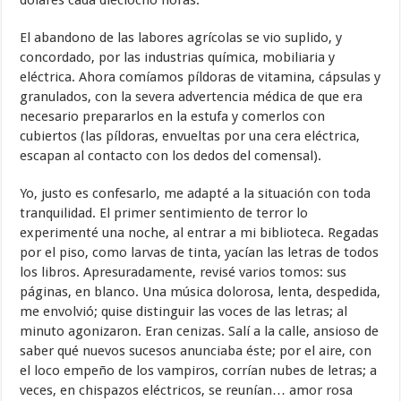
dólares cada dieciocho horas.
El abandono de las labores agrícolas se vio suplido, y
concordado, por las industrias química, mobiliaria y
eléctrica. Ahora comíamos píldoras de vitamina, cápsulas y
granulados, con la severa advertencia médica de que era
necesario prepararlos en la estufa y comerlos con
cubiertos (las píldoras, envueltas por una cera eléctrica,
escapan al contacto con los dedos del comensal).
Yo, justo es confesarlo, me adapté a la situación con toda
tranquilidad. El primer sentimiento de terror lo
experimenté una noche, al entrar a mi biblioteca. Regadas
por el piso, como larvas de tinta, yacían las letras de todos
los libros. Apresuradamente, revisé varios tomos: sus
páginas, en blanco. Una música dolorosa, lenta, despedida,
me envolvió; quise distinguir las voces de las letras; al
minuto agonizaron. Eran cenizas. Salí a la calle, ansioso de
saber qué nuevos sucesos anunciaba éste; por el aire, con
el loco empeño de los vampiros, corrían nubes de letras; a
veces, en chispazos eléctricos, se reunían… amor rosa