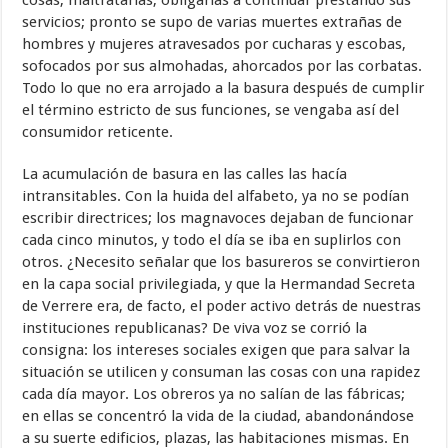
cosas, maltratarlas, obligarlas a continuar prestando sus
servicios; pronto se supo de varias muertes extrañas de
hombres y mujeres atravesados por cucharas y escobas,
sofocados por sus almohadas, ahorcados por las corbatas.
Todo lo que no era arrojado a la basura después de cumplir
el término estricto de sus funciones, se vengaba así del
consumidor reticente.
La acumulación de basura en las calles las hacía
intransitables. Con la huida del alfabeto, ya no se podían
escribir directrices; los magnavoces dejaban de funcionar
cada cinco minutos, y todo el día se iba en suplirlos con
otros. ¿Necesito señalar que los basureros se convirtieron
en la capa social privilegiada, y que la Hermandad Secreta
de Verrere era, de facto, el poder activo detrás de nuestras
instituciones republicanas? De viva voz se corrió la
consigna: los intereses sociales exigen que para salvar la
situación se utilicen y consuman las cosas con una rapidez
cada día mayor. Los obreros ya no salían de las fábricas;
en ellas se concentró la vida de la ciudad, abandonándose
a su suerte edificios, plazas, las habitaciones mismas. En