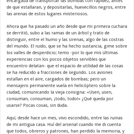
encargaba de transportar las bombas con rapidez, antes
de que estallaran, y depositarlas, huevecillos negros, entre
las arenas de estos lugares misteriosos.
Ahora que ha pasado un año desde que mi primera cuchara
se derritió, subo a las ramas de un árbol y trato de
distinguir, entre el humo y las sirenas, algo de las costras
del mundo. El ruido, que se ha hecho sustancia, gime sobre
los valles de desperdicio; temo -por lo que mis últimas
experiencias con los pocos objetos servibles que
encuentro delatan- que el espacio de utilidad de las cosas
se ha reducido a fracciones de segundo. Los aviones
estallan en el aire, cargados de bombas; pero un
mensajero permanente vuela en helicóptero sobre la
ciudad, comunicando la vieja consigna: «Usen, usen,
consuman, consuman, ¡todo, todo!» ¿Qué queda por
usarse? Pocas cosas, sin duda.
Aquí, desde hace un mes, vivo escondido, entre las ruinas
de mi antigua casa. Huí del arsenal cuando me di cuenta
que todos, obreros y patrones, han perdido la memoria, y