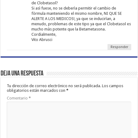
de Clobetasol?
Si asì fuese, no se deberìa permitir el cambio de
fòrmula manteniendo el mismo nombre, NI QUE SE
ALERTE A LOS MEDICOS!, ya que se inducirìan, a
menudo, problemas de este tipo ya que el Clobetasol es
mucho màs potente que la Betametasona.
Cordialmente,
Vito Abrusci
Responder
Deja una respuesta
Tu dirección de correo electrónico no será publicada.
Los campos
obligatorios están marcados con
*
Comentario
*