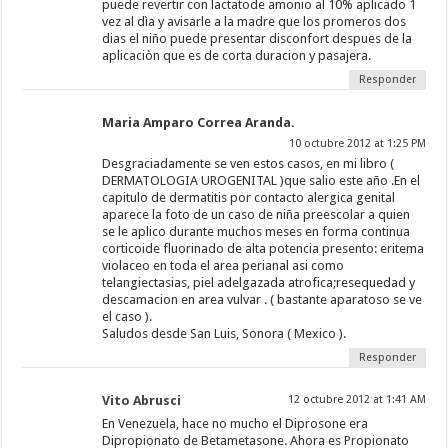
puede revertir con lactatode amonio al 10% aplicado 1
vez al dìa y avisarle a la madre que los promeros dos
dias el niño puede presentar disconfort despues de la
aplicaciòn que es de corta duracion y pasajera.
Responder
Maria Amparo Correa Aranda.
10 octubre 2012 at 1:25 PM
Desgraciadamente se ven estos casos, en mi libro (
DERMATOLOGIA UROGENITAL )que salio este año .En el
capitulo de dermatitis por contacto alergica genital
aparece la foto de un caso de niña preescolar a quien
se le aplico durante muchos meses en forma continua
corticoide fluorinado de alta potencia presento: eritema
violaceo en toda el area perianal asi como
telangiectasias, piel adelgazada atrofica;resequedad y
descamacion en area vulvar . ( bastante aparatoso se ve
el caso ).
Saludos desde San Luis, Sonora ( Mexico ).
Responder
Vito Abrusci
12 octubre 2012 at 1:41 AM
En Venezuela, hace no mucho el Diprosone era
Dipropionato de Betametasone. Ahora es Propionato