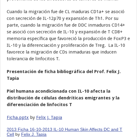
Cuando la migración fue de CL maduras CD1a+ se asoció
con secreción de IL-12p70 y expansión de Th1. Por su
parte, cuando la migración fue de DDC inmaduros CD14+
se asoció con secreción de IL-10 y expansión de T CD8+
memoria específica que favoreció la producción de FoxP3 e
IL-10 y la diferenciación y proliferación de Treg. La IL-10
favorece la migración de CDs inmaduras que inducen
tolerancia de linfocitos T.
Presentación de ficha bibliográfica del Prof. Felix J.
Tapia
Piel humana acondicionada con IL-10 afecta la
distribución de células dendríticas emigrantes y la
diferenciación de linfocitos T
Ficha.pptx
by
Felix J. Tapia
2013 Ficha 16-10-2013 IL-10 Human Skin Affects DC and T
Cell
by
Felix J. Tapia