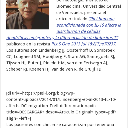
Dermatología, Instituto de
Biomedicina, Universidad Central
de Venezuela, presenta el
artículo titulado
“Piel humana
acondicionada con IL-10 afecta la
distribución de células
dendríticas emigrantes y la diferenciación de linfocitos T”
publicado en la revista
PLoS One 2013 Jul 18;8(7):e70237
.
Los autores son Lindenberg JJ, Oosterhoff D, Sombroek
CC, Lougheed SM, Hooijberg E, Stam AG, Santegoets SJ,
Tijssen HJ, Buter J, Pinedo HM, van den Eertwegh AJ,
Scheper RJ, Koenen HJ, van de Ven R, de Gruijl TD.
[dl url=»https://piel-l.org/blog/wp-
content/uploads//2014/01/Lindenberg-et-al-2013-IL-10-
affects-DC-migration-Tcell-differentation.pdf»
title=»DESCARGAR» desc=»Articulo Original» type=»pdf»
align=»left»]
Los pacientes con cáncer se caracterizan por tener una