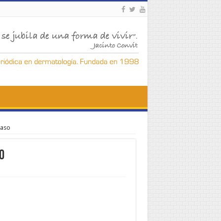
caso
o