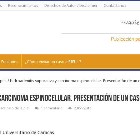
s
Reconocimientos
Derechos de Autor / Disclaimer
Contáctanos
 Ediciones
¿Cómo enviar un caso a PIEL-L?
piel
/
Hidroadenitis supurativa y carcinoma espinocelular. Presentación de un 
 carcinoma espinocelular. Presentación de un cas
escalpelo de la piel
1 comentario
2,855 Visto
l Universitario de Caracas