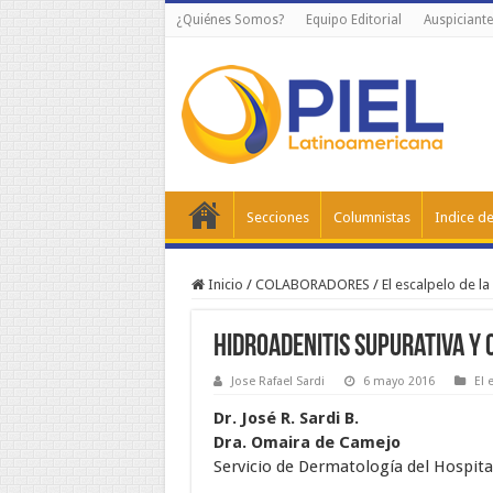
¿Quiénes Somos?
Equipo Editorial
Auspiciante
Secciones
Columnistas
Indice de
Inicio
/
COLABORADORES
/
El escalpelo de la 
Hidroadenitis supurativa y
Jose Rafael Sardi
6 mayo 2016
El 
Dr. José R. Sardi B.
Dra. Omaira de Camejo
Servicio de Dermatología del Hospita