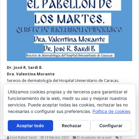
Dr. José R. Sardi B.
Dra. Valentina Morante
Servicio de dermatología del Hospital Universitario de Caracas.
El pabellón de los Martes
Utilizamos cookies propias y de terceros para garantizar el
funcionamiento de la web, medir su uso y mejorar nuestros
Ampliar »
servicios. Puede aceptar todas las cookies, rechazar las no
necesarias o configurar sus preferencias.
Política de cookies
Tratamiento de un carcinoma basocelular
Aceptar todo
Rechazar
Configurar
en el dorso nasal
Jose Rafael Sardi
14 febrero 2023
El escalpelo de la piel
0