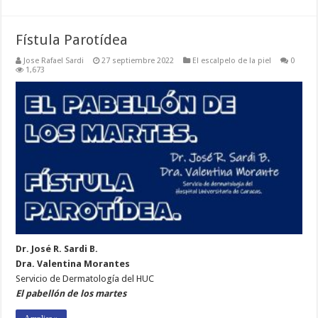
Fístula Parotídea
Jose Rafael Sardi
27 septiembre 2022
El escalpelo de la piel
0
1,673
Dr. José R. Sardi B.
Dra. Valentina Morantes
Servicio de Dermatología del HUC
El pabellón de los martes