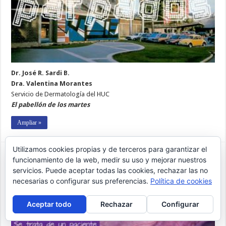
Dr. José R. Sardi B.
Dra. Valentina Morantes
Servicio de Dermatología del HUC
El pabellón de los martes
Ampliar »
Utilizamos cookies propias y de terceros para garantizar el
Carcinoma basocelular en el ángulo
funcionamiento de la web, medir su uso y mejorar nuestros
externo del párpado
servicios. Puede aceptar todas las cookies, rechazar las no
necesarias o configurar sus preferencias.
Política de cookies
Jose Rafael Sardi
15 febrero 2022
El escalpelo de la piel
1
2,240
Aceptar todo
Rechazar
Configurar