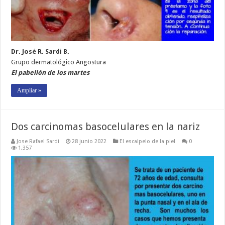
Dr. José R. Sardi B.
Grupo dermatológico Angostura
El pabellón de los martes
Ampliar »
Dos carcinomas basocelulares en la nariz
Jose Rafael Sardi
28 junio 2022
El escalpelo de la piel
0
1,357