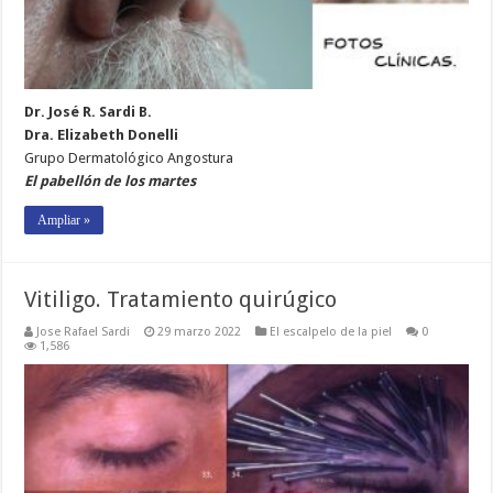
Dr. José R. Sardi B.
Dra. Elizabeth Donelli
Grupo Dermatológico Angostura
El pabellón de los martes
Ampliar »
Vitiligo. Tratamiento quirúgico
Jose Rafael Sardi
29 marzo 2022
El escalpelo de la piel
0
1,586