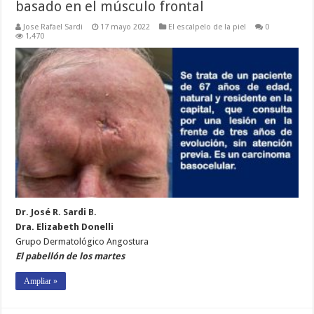
basado en el músculo frontal
Jose Rafael Sardi
17 mayo 2022
El escalpelo de la piel
0
1,470
Dr. José R. Sardi B.
Dra. Elizabeth Donelli
Grupo Dermatológico Angostura
El pabellón de los martes
Ampliar »